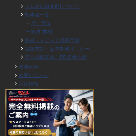
ジムセレ編集部について
監修者一覧
岸 英汰
篠原 友樹
取材・メディア掲載実績
編集方針・記事制作ポリシー
広告掲載基準・PR表示方針
業務内容
お問い合わせ
採用情報