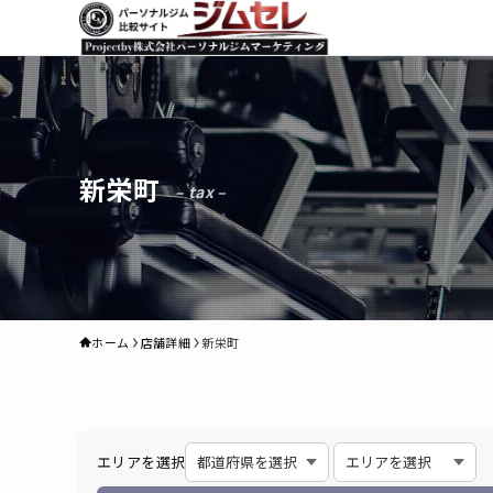
新栄町
– tax –
ホーム
店舗詳細
新栄町
エリアを選択