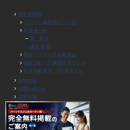
運営者情報
ジムセレ編集部について
監修者一覧
岸 英汰
篠原 友樹
取材・メディア掲載実績
編集方針・記事制作ポリシー
広告掲載基準・PR表示方針
業務内容
お問い合わせ
採用情報