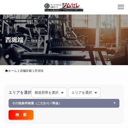
西堀端
– tax –
ホーム
店舗詳細
西堀端
エリアを選択
その他条件検索（こだわり / 料金）
▼