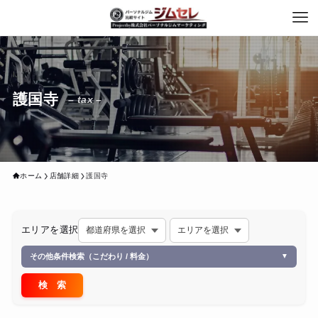
護国寺
– tax –
ホーム
店舗詳細
護国寺
エリアを選択
その他条件検索（こだわり / 料金）
▼