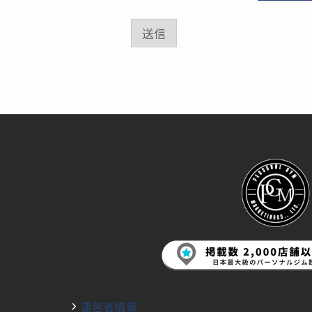
レ
ス
*
送信
*
運営者情報