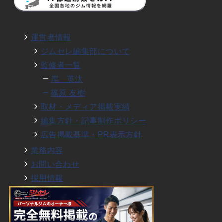
運営者情報
ジムセレ編集部について
監修者一覧
岸 英汰
篠原 友樹
取材・メディア掲載実績
編集方針・記事制作ポリシー
広告掲載基準・PR表示方針
業務内容
お問い合わせ
採用情報