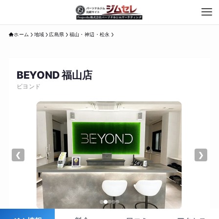
ホーム
地域
広島県
福山・神辺・松永
BEYOND 福山店
ビヨンド
❮
❯