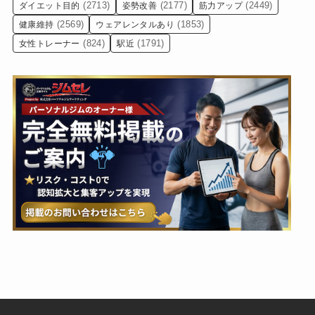
(2713)
(2177)
(2449)
ダイエット目的
姿勢改善
筋力アップ
(2569)
(1853)
健康維持
ウェアレンタルあり
(824)
(1791)
女性トレーナー
駅近