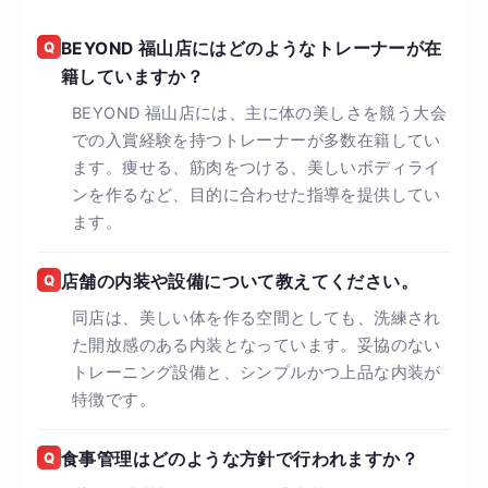
好評いただいております。 3：ストレスフリーな
食事管理 しっかり食べて、しっかり痩せる。心も
Q
BEYOND 福山店にはどのようなトレーナーが在
健康に「痩せる体質」づくり BEYONDでは、厳
籍していますか？
しい糖質制限はおこなっておりません。しかし、
BEYOND 福山店には、主に体の美しさを競う大会
糖質を摂りすぎると太るのも事実です。 ここで
での入賞経験を持つトレーナーが多数在籍してい
は、糖質を摂るタイミングや糖質の種類を選ぶ、
ます。痩せる、筋肉をつける、美しいボディライ
「糖質コントロール」と間食を用いて必要なタン
ンを作るなど、目的に合わせた指導を提供してい
パク質を補うことを推奨しております。
ます。
Q
店舗の内装や設備について教えてください。
同店は、美しい体を作る空間としても、洗練され
た開放感のある内装となっています。妥協のない
トレーニング設備と、シンプルかつ上品な内装が
特徴です。
Q
食事管理はどのような方針で行われますか？