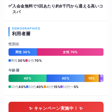
✅
入会金無料で1回あたり約8千円から通える高いコ
スパ
DEMOGRAPHICS
利用者層
性別比
男性 30%
女性 70%
男性
30%
女性
70%
年齢層
5
40%
40%
15%
%
20代
40%
30代
40%
40代
15%
50代〜
5%
✨ キャンペーン実施中！ ✨