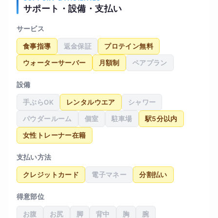
サポート・設備・支払い
サービス
食事指導
返金保証
プロテイン無料
ウォーターサーバー
月額制
ペアプラン
設備
手ぶらOK
レンタルウエア
シャワー
パウダールーム
個室
駐車場
駅5分以内
女性トレーナー在籍
支払い方法
クレジットカード
電子マネー
分割払い
得意部位
お腹
お尻
脚
背中
胸
腕