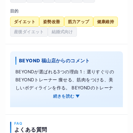
目的
ダイエット
姿勢改善
筋力アップ
健康維持
産後ダイエット
結婚式向け
BEYOND 福山店からのコメント
BEYONDが選ばれる3つの理由 1：選りすぐりの
BEYONDトレーナー 痩せる、筋肉をつける、美
しいボディラインを作る。 BEYONDのトレーナ
ーは、主に体の美しさを競う大会での入賞者から
続きを読む ▼
構成されています。 2：洗練された開放感のある
内装 美しい体を作る場所が美しくあることは、当
然のことです。 妥協のないトレーニング設備、洗
FAQ
練されたシンプルかつ上品な内装はお客様からご
よくある質問