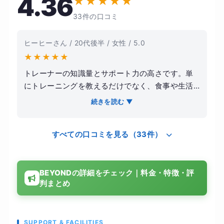
4.36
★
★
★
★
★
33件の口コミ
ヒーヒーさん / 20代後半 / 女性 / 5.0
★
★
★
★
★
トレーナーの知識量とサポート力の高さです。単
にトレーニングを教えるだけでなく、食事や生活
習慣についても細かくアドバイスしてもらえるた
続きを読む ▼
め、無理なく続けることができました。店内は清
潔感があり、トレーニングへのモチベーションも
すべての口コミを見る（33件）
自然と上がります。実際に体重や体型の変化だけ
でなく、姿勢の改善や体力向上も実感できまし
た。料金は決して安くありませんが、その分サー
BEYONDの詳細をチェック｜料金・特徴・評
ビスの質は高く、本気で身体を変えたい人には満
判まとめ
足度の高いジムだと感じました。
SUPPORT & FACILITIES