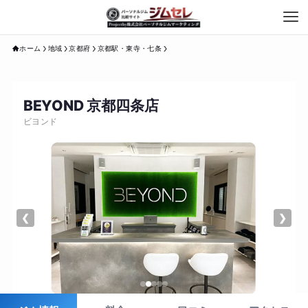
ホーム
地域
京都府
京都駅・東寺・七条
BEYOND 京都四条店
ビヨンド
❮
❯