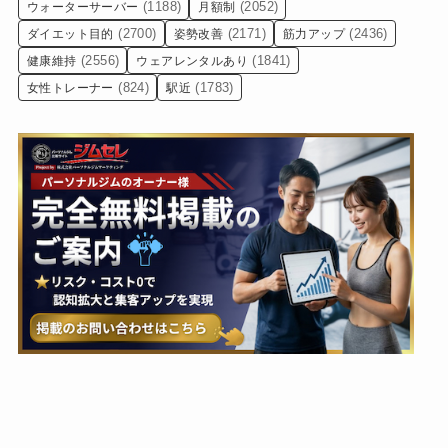
(1188)
(2052)
ウォーターサーバー
月額制
(2700)
(2171)
(2436)
ダイエット目的
姿勢改善
筋力アップ
(2556)
(1841)
健康維持
ウェアレンタルあり
(824)
(1783)
女性トレーナー
駅近