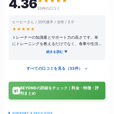
4.36
★
★
★
★
★
33件の口コミ
ヒーヒーさん / 20代後半 / 女性 / 5.0
★
★
★
★
★
トレーナーの知識量とサポート力の高さです。単
にトレーニングを教えるだけでなく、食事や生活
習慣についても細かくアドバイスしてもらえるた
続きを読む ▼
め、無理なく続けることができました。店内は清
潔感があり、トレーニングへのモチベーションも
すべての口コミを見る（33件）
自然と上がります。実際に体重や体型の変化だけ
でなく、姿勢の改善や体力向上も実感できまし
た。料金は決して安くありませんが、その分サー
BEYONDの詳細をチェック｜料金・特徴・評
ビスの質は高く、本気で身体を変えたい人には満
判まとめ
足度の高いジムだと感じました。
SUPPORT & FACILITIES