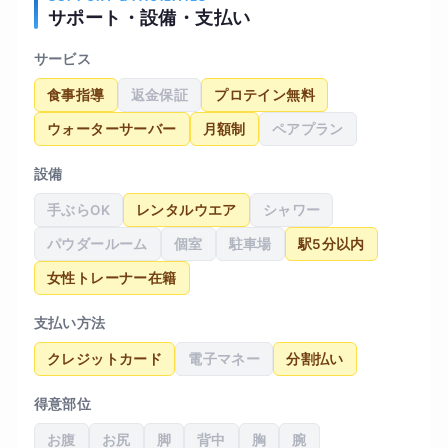
サポート・設備・支払い
サービス
食事指導
返金保証
プロテイン無料
ウォーターサーバー
月額制
ペアプラン
設備
手ぶらOK
レンタルウエア
シャワー
パウダールーム
個室
駐車場
駅5分以内
女性トレーナー在籍
支払い方法
クレジットカード
電子マネー
分割払い
得意部位
お腹
お尻
脚
背中
胸
腕