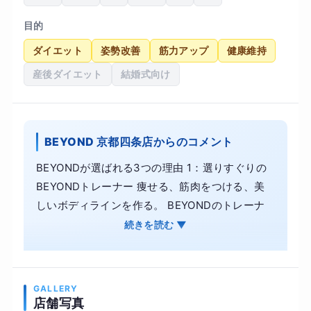
目的
ダイエット
姿勢改善
筋力アップ
健康維持
産後ダイエット
結婚式向け
BEYOND 京都四条店からのコメント
BEYONDが選ばれる3つの理由 1：選りすぐりの
BEYONDトレーナー 痩せる、筋肉をつける、美
しいボディラインを作る。 BEYONDのトレーナ
ーは、主に体の美しさを競う大会での入賞者から
続きを読む ▼
構成されています。 2：洗練された開放感のある
内装 美しい体を作る場所が美しくあることは、当
然のことです。 妥協のないトレーニング設備、洗
GALLERY
練されたシンプルかつ上品な内装はお客様からご
店舗写真