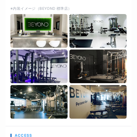
好評いただいております。 3：ストレスフリーな
※内装イメージ（BEYOND 標準店）
食事管理 しっかり食べて、しっかり痩せる。心も
健康に「痩せる体質」づくり BEYONDでは、厳
しい糖質制限はおこなっておりません。しかし、
糖質を摂りすぎると太るのも事実です。 ここで
は、糖質を摂るタイミングや糖質の種類を選ぶ、
「糖質コントロール」と間食を用いて必要なタン
パク質を補うことを推奨しております。
ACCESS