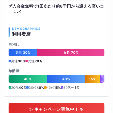
✅
入会金無料で1回あたり約8千円から通える高いコ
スパ
DEMOGRAPHICS
利用者層
性別比
男性 30%
女性 70%
男性
30%
女性
70%
年齢層
5
40%
40%
15%
%
20代
40%
30代
40%
40代
15%
50代〜
5%
✨ キャンペーン実施中！ ✨