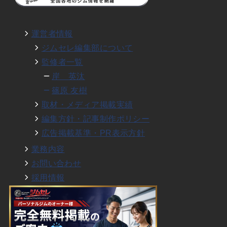
運営者情報
ジムセレ編集部について
監修者一覧
岸 英汰
篠原 友樹
取材・メディア掲載実績
編集方針・記事制作ポリシー
広告掲載基準・PR表示方針
業務内容
お問い合わせ
採用情報