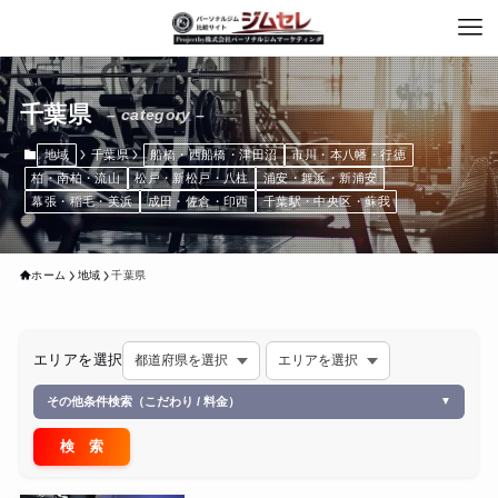
千葉県
– category –
地域
千葉県
船橋・西船橋・津田沼
市川・本八幡・行徳
柏・南柏・流山
松戸・新松戸・八柱
浦安・舞浜・新浦安
幕張・稲毛・美浜
成田・佐倉・印西
千葉駅・中央区・蘇我
ホーム
地域
千葉県
エリアを選択
その他条件検索（こだわり / 料金）
▼