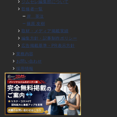
ジムセレ編集部について
監修者一覧
岸 英汰
篠原 友樹
取材・メディア掲載実績
編集方針・記事制作ポリシー
広告掲載基準・PR表示方針
業務内容
お問い合わせ
採用情報