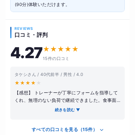
(90分)体験いただけます。
REVIEWS
口コミ・評判
4.27
★
★
★
★
★
15件の口コミ
タケシさん / 40代前半 / 男性 / 4.0
★
★
★
★
★
【感想】 トレーナーが丁寧にフォームを指導して
くれ、無理のない負荷で継続できました。食事面
も具体的なアドバイスがあり、自己流では気づけ
続きを読む ▼
なかった点を改善できたのが良かったです。 【結
果・変化】 3ヶ月で体重が約5kg減り、体脂肪率も
すべての口コミを見る（15件）
下がりました。日常的に運動する習慣がつき、疲