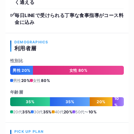
く通える
✅
毎日LINEで受けられる丁寧な食事指導がコース料
金に込み
DEMOGRAPHICS
利用者層
性別比
男性 20%
女性 80%
男性
20%
女性
80%
年齢層
10
35%
35%
20%
%
20代
35%
30代
35%
40代
20%
50代〜
10%
PICK UP PLAN