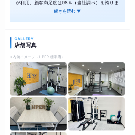
が利用、顧客満足度は98％（当社調べ）を誇りま
す。専属トレーナーによるマンツーマン指導で、
続きを読む ▼
筋力トレーニングや有酸素運動、メンタル面まで
徹底サポート。週2回の定期カウンセリングで体
の状態を把握し、理想の体型を目指せます。さら
GALLERY
に、栄養学に基づく毎日の食事指導で無理なく継
店舗写真
続。担当トレーナーが変わらないため、安心して
※内装イメージ（HPER 標準店）
通えるのも魅力です。