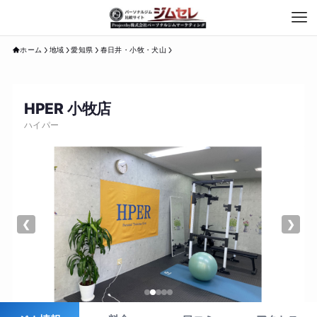
ホーム
地域
愛知県
春日井・小牧・犬山
HPER 小牧店
ハイパー
❮
❯