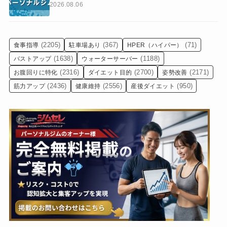
2026.08.06
(2205)
(367)
(71)
食事指導
駐車場あり
HPER（ハイパー）
(1638)
(1188)
バストアップ
ウォーターサーバー
(2316)
(2700)
(2171)
お腹回りに特化
ダイエット目的
姿勢改善
(2436)
(2556)
(950)
筋力アップ
健康維持
産後ダイエット