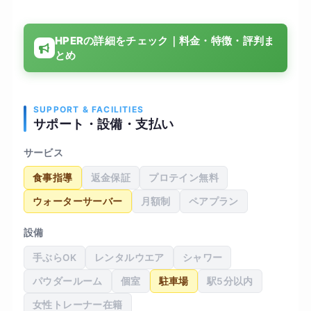
れにくくなったと実感しています。料金も内容を
考えると納得できる範囲でした。また、以前は肩
HPERの詳細をチェック｜料金・特徴・評判ま
こりや腰の違和感がありましたが、それも軽減さ
とめ
れました。体型の変化で服のサイズも一段階下が
り、自信もついてきました。今後も継続して通い
たいと考えています。
SUPPORT & FACILITIES
サポート・設備・支払い
サービス
食事指導
返金保証
プロテイン無料
ウォーターサーバー
月額制
ペアプラン
設備
手ぶらOK
レンタルウエア
シャワー
パウダールーム
個室
駐車場
駅5分以内
女性トレーナー在籍