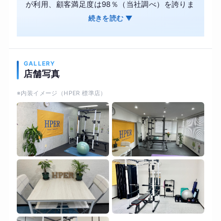
が利用、顧客満足度は98％（当社調べ）を誇りま
す。専属トレーナーによるマンツーマン指導で、
続きを読む ▼
筋力トレーニングや有酸素運動、メンタル面まで
徹底サポート。週2回の定期カウンセリングで体
の状態を把握し、理想の体型を目指せます。さら
GALLERY
に、栄養学に基づく毎日の食事指導で無理なく継
店舗写真
続。担当トレーナーが変わらないため、安心して
※内装イメージ（HPER 標準店）
通えるのも魅力です。