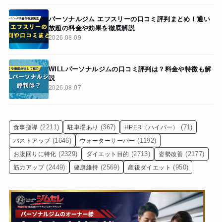
パーソナルジム エフスリーの口コミ評判まとめ！通い
放題の料金や効果を徹底解説
2026.08.09
WILLパーソナルジムの口コミ評判は？料金や特徴も解
説
2026.08.07
(2211)
(367)
(71)
食事指導
駐車場あり
HPER（ハイパー）
(1646)
(1192)
バストアップ
ウォーターサーバー
(2329)
(2713)
(2177)
お腹回りに特化
ダイエット目的
姿勢改善
(2449)
(2569)
(950)
筋力アップ
健康維持
産後ダイエット