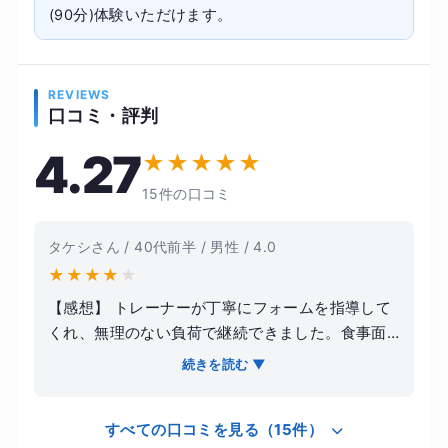
(90分)体験いただけます。
REVIEWS
口コミ・評判
4.27
★
★
★
★
★
15件の口コミ
タケシさん / 40代前半 / 男性 / 4.0
★
★
★
★
★
【感想】 トレーナーが丁寧にフォームを指導して
くれ、無理のない負荷で継続できました。食事面
も具体的なアドバイスがあり、自己流では気づけ
続きを読む ▼
なかった点を改善できたのが良かったです。 【結
果・変化】 3ヶ月で体重が約5kg減り、体脂肪率も
すべての口コミを見る（15件）
下がりました。日常的に運動する習慣がつき、疲