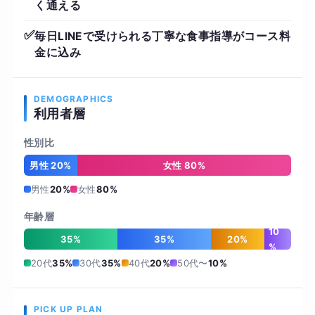
く通える
✅
毎日LINEで受けられる丁寧な食事指導がコース料
金に込み
DEMOGRAPHICS
利用者層
性別比
男性 20%
女性 80%
男性
20%
女性
80%
年齢層
10
35%
35%
20%
%
20代
35%
30代
35%
40代
20%
50代〜
10%
PICK UP PLAN