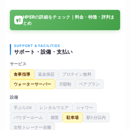
れにくくなったと実感しています。料金も内容を
考えると納得できる範囲でした。また、以前は肩
HPERの詳細をチェック｜料金・特徴・評判ま
こりや腰の違和感がありましたが、それも軽減さ
とめ
れました。体型の変化で服のサイズも一段階下が
り、自信もついてきました。今後も継続して通い
たいと考えています。
SUPPORT & FACILITIES
サポート・設備・支払い
サービス
食事指導
返金保証
プロテイン無料
ウォーターサーバー
月額制
ペアプラン
設備
手ぶらOK
レンタルウエア
シャワー
パウダールーム
個室
駐車場
駅5分以内
女性トレーナー在籍