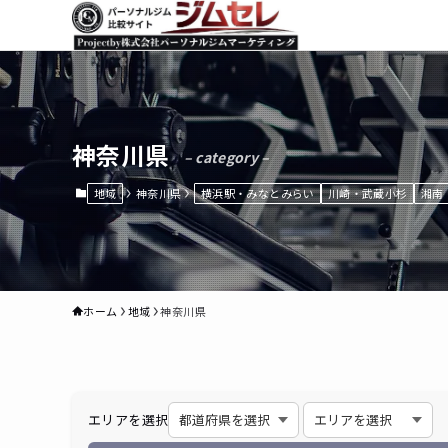
神奈川県
– category –
地域
神奈川県
横浜駅・みなとみらい
川崎・武蔵小杉
湘南
ホーム
地域
神奈川県
エリアを選択