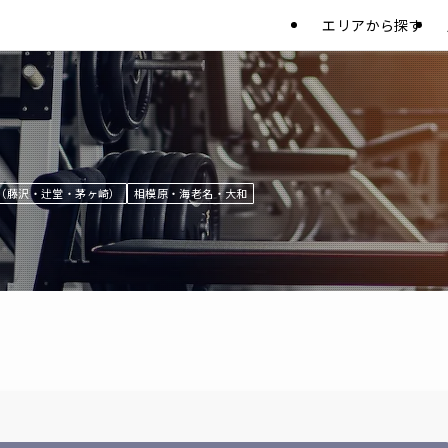
エリアから探す
（藤沢・辻堂・茅ヶ崎）
相模原・海老名・大和