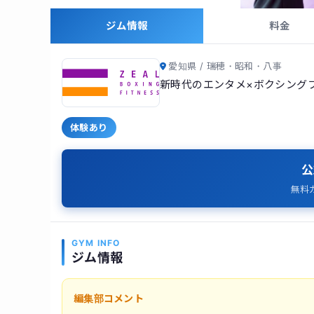
ジム情報
料金
愛知県 / 瑞穂・昭和・八事
新時代のエンタメ×ボクシング
体験あり
公
無料
GYM INFO
ジム情報
編集部コメント