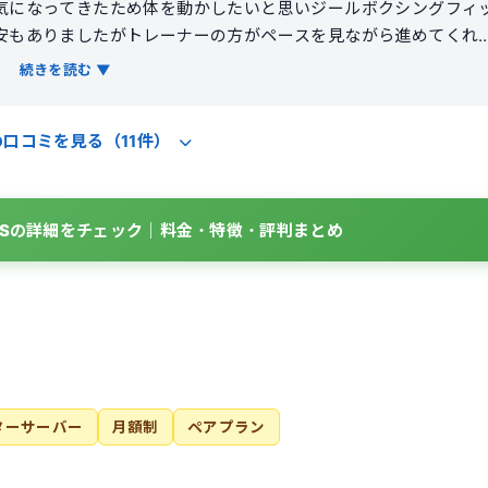
気になってきたため体を動かしたいと思いジールボクシングフィ
安もありましたがトレーナーの方がペースを見ながら進めてくれ
つトレーニングは想像以上に全身を使い終わった後は気持ちがす
続きを読む ▼
に肩周りが軽くなり姿勢が良くなったと周りから言われるように
やすく運動習慣をつけたい人には向いているジムだと感じました
の口コミを見る（11件）
ITNESSの詳細をチェック｜料金・特徴・評判まとめ
ターサーバー
月額制
ペアプラン