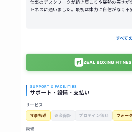
仕事のデスクワークが続き肩こりや姿勢の悪さが
トネスに通いました。最初は体力に自信がなく不
ので無理なく続けられました。サンドバッグを打
きりしてストレス解消にもなりました。通ううち
り体の変化を実感できました。施設も清潔で通い
すべて
ZEAL BOXING F
SUPPORT & FACILITIES
サポート・設備・支払い
サービス
食事指導
返金保証
プロテイン無料
ウォー
設備