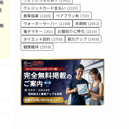
ウェアレンタルあり
(1841)
格
クレジットカード支払い
(2323)
常
食事指導
(2205)
ペアプラン有
(733)
ウォーターサーバー
(1188)
月額制
(2052)
無
電子マネー
(261)
お腹回りに特化
(2316)
に
ダイエット目的
(2700)
筋力アップ
(2436)
」
健康維持
(2556)