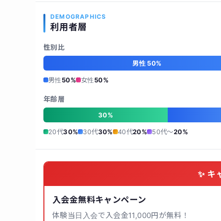
DEMOGRAPHICS
利用者層
性別比
男性 50%
男性
50%
女性
50%
年齢層
30%
20代
30%
30代
30%
40代
20%
50代〜
20%
✨ キ
入会金無料キャンペーン
体験当日入会で入会金11,000円が無料！