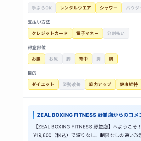
手ぶらOK
レンタルウエア
シャワー
パウダ
支払い方法
クレジットカード
電子マネー
分割払い
得意部位
お腹
お尻
脚
背中
胸
腕
目的
ダイエット
姿勢改善
筋力アップ
健康維持
ZEAL BOXING FITNESS 野並店からのコ
【ZEAL BOXING FITNESS 野並店】へ
¥19,800（税込）で縛りなし、制限なしの通い放