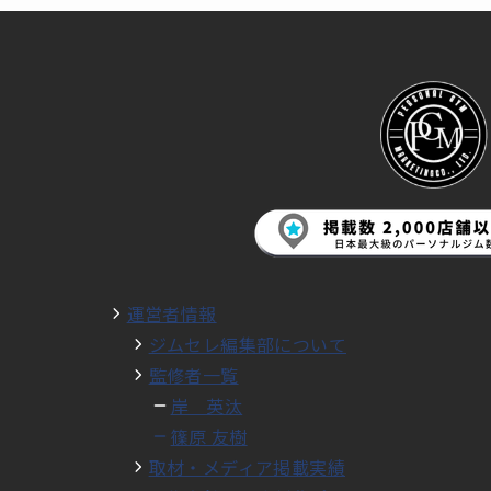
運営者情報
ジムセレ編集部について
監修者一覧
岸 英汰
篠原 友樹
取材・メディア掲載実績