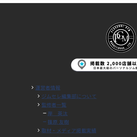
運営者情報
ジムセレ編集部について
監修者一覧
岸 英汰
篠原 友樹
取材・メディア掲載実績