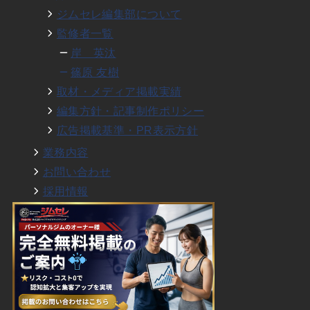
ジムセレ編集部について
監修者一覧
岸 英汰
篠原 友樹
取材・メディア掲載実績
編集方針・記事制作ポリシー
広告掲載基準・PR表示方針
業務内容
お問い合わせ
採用情報