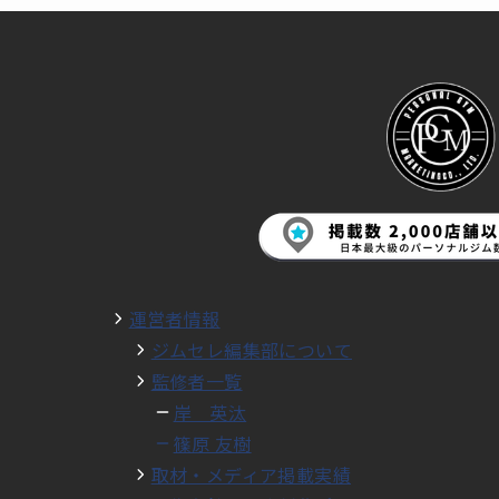
運営者情報
ジムセレ編集部について
監修者一覧
岸 英汰
篠原 友樹
取材・メディア掲載実績