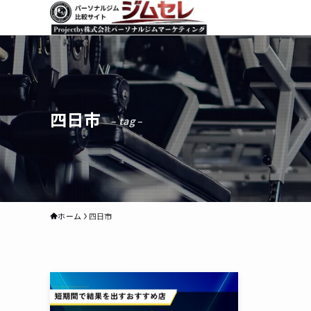
四日市
– tag –
ホーム
四日市