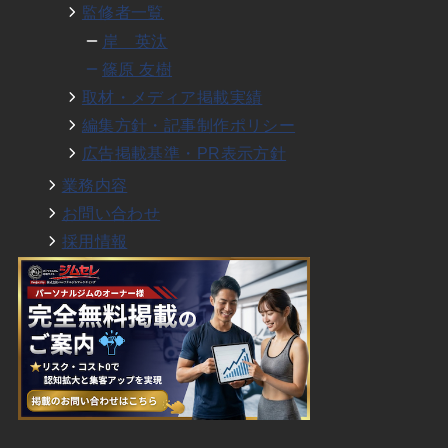
監修者一覧
岸 英汰
篠原 友樹
取材・メディア掲載実績
編集方針・記事制作ポリシー
広告掲載基準・PR表示方針
業務内容
お問い合わせ
採用情報