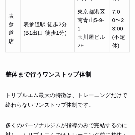
東京都港区
7:0
表
南青山5-9-
0〜2
参
表参道駅 徒歩2分
1
3:00
道
(B1出口 徒歩1分)
玉川屋ビル
(不定
店
2F
休)
整体まで行うワンストップ体制
トリプルエム最大の特徴は、トレーニングだけで
終わらないワンストップ体制です。
多くのパーソナルジムが指導のみで完結するのに
対し、トリプルエムではトレーニング前に整体・