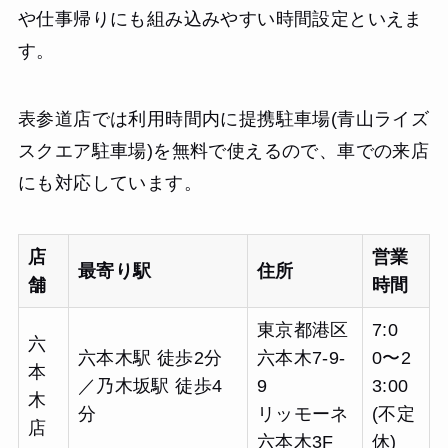
や仕事帰りにも組み込みやすい時間設定といえま
す。
表参道店では利用時間内に提携駐車場(青山ライズ
スクエア駐車場)を無料で使えるので、車での来店
にも対応しています。
店
営業
最寄り駅
住所
舗
時間
東京都港区
7:0
六
六本木駅 徒歩2分
六本木7-9-
0〜2
本
／乃木坂駅 徒歩4
9
3:00
木
分
リッモーネ
(不定
店
六本木3F
休)