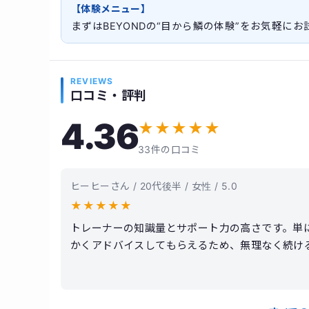
【体験メニュー】
まずはBEYONDの“目から鱗の体験”をお気軽に
REVIEWS
口コミ・評判
4.36
★
★
★
★
★
33件の口コミ
ヒーヒーさん / 20代後半 / 女性 / 5.0
★
★
★
★
★
トレーナーの知識量とサポート力の高さです。単
かくアドバイスしてもらえるため、無理なく続け
ベーションも自然と上がります。実際に体重や体
金は決して安くありませんが、その分サービスの
ました。