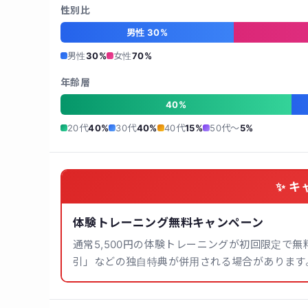
性別比
男性 30%
男性
30%
女性
70%
年齢層
40%
20代
40%
30代
40%
40代
15%
50代〜
5%
✨ キ
体験トレーニング無料キャンペーン
通常5,500円の体験トレーニングが初回限定で
引」などの独自特典が併用される場合があります