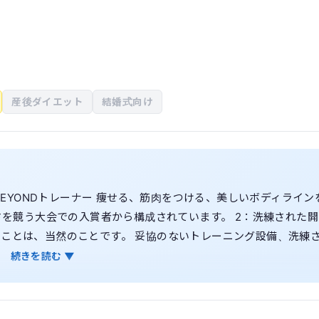
産後ダイエット
結婚式向け
のBEYONDトレーナー 痩せる、筋肉をつける、美しいボディライン
しさを競う大会での入賞者から構成されています。 2：洗練された開
ることは、当然のことです。 妥協のないトレーニング設備、洗練
いただいております。 3：ストレスフリーな食事管理 しっかり食
続きを読む ▼
くり BEYONDでは、厳しい糖質制限はおこなっておりません。
 ここでは、糖質を摂るタイミングや糖質の種類を選ぶ、「糖質コ
補うことを推奨しております。