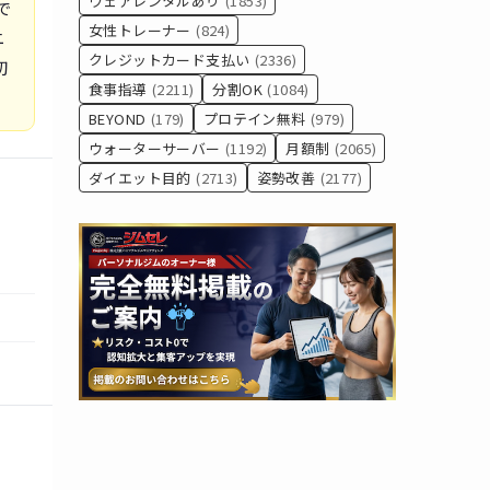
ウェアレンタルあり
(1853)
で
女性トレーナー
(824)
ニ
クレジットカード支払い
(2336)
初
食事指導
(2211)
分割OK
(1084)
BEYOND
(179)
プロテイン無料
(979)
ウォーターサーバー
(1192)
月額制
(2065)
ダイエット目的
(2713)
姿勢改善
(2177)