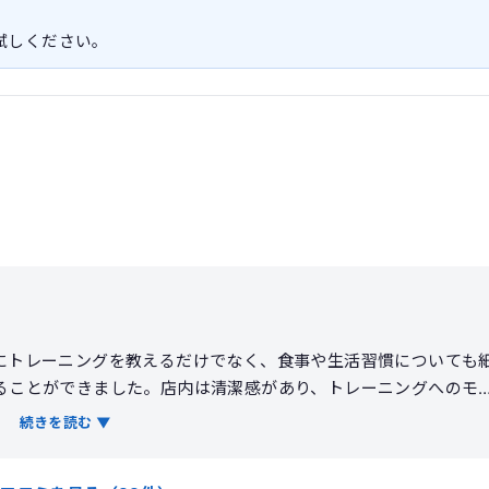
お試しください。
にトレーニングを教えるだけでなく、食事や生活習慣についても
ることができました。店内は清潔感があり、トレーニングへのモ
型の変化だけでなく、姿勢の改善や体力向上も実感できました。
続きを読む ▼
質は高く、本気で身体を変えたい人には満足度の高いジムだと感