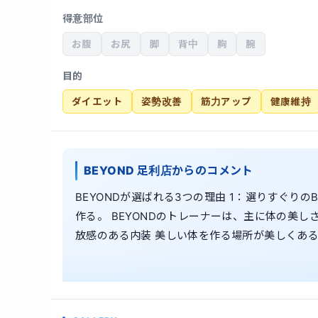
得意部位
お腹
お尻
脚
背中
胸
腕
目的
ダイエット
姿勢改善
筋力アップ
健康維持
BEYOND 足利店からのコメント
BEYONDが選ばれる3つの理由 1：選りすぐり
作る。 BEYONDのトレーナーは、主に体の美
放感のある内装 美しい体を作る場所が美しくあ
れたシンプルかつ上品な内装はお客様からご好評
て、しっかり痩せる。心も健康に「痩せる体質」づ
しかし、糖質を摂りすぎると太るのも事実です。
ントロール」と間食を用いて必要なタンパク質を