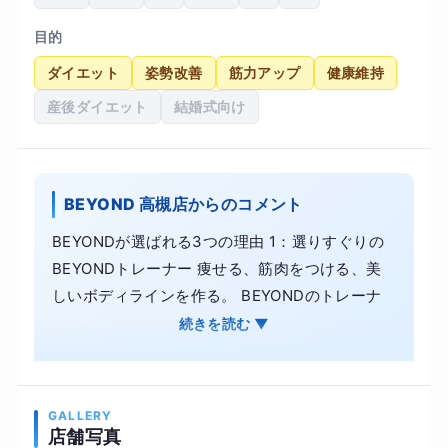
目的
ダイエット
姿勢改善
筋力アップ
健康維持
産後ダイエット
結婚式向け
BEYOND 高槻店からのコメント
BEYONDが選ばれる3つの理由 1：選りすぐりの
BEYONDトレーナー 痩せる、筋肉をつける、美
しいボディラインを作る。 BEYONDのトレーナ
ーは、主に体の美しさを競う大会での入賞者から
続きを読む ▼
構成されています。 2：洗練された開放感のある
内装 美しい体を作る場所が美しくあることは、当
然のことです。 妥協のないトレーニング設備、洗
GALLERY
練されたシンプルかつ上品な内装はお客様からご
店舗写真