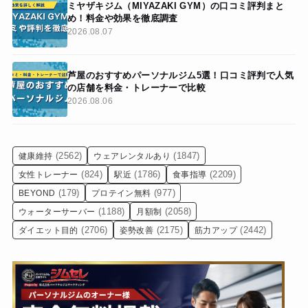
ミヤザキジム（MIYAZAKI GYM）の口コミ評判まと
め！料金や効果を徹底調査
2026.08.07
芦屋のおすすめパーソナルジム5選！口コミ評判で人気
の店舗を料金・トレーナーで比較
2026.08.06
(2562)
(1847)
健康維持
ウェアレンタルあり
(824)
(1786)
(2209)
女性トレーナー
駅近
食事指導
(179)
(977)
BEYOND
プロテイン無料
(1188)
(2058)
ウォーターサーバー
月額制
(2706)
(2175)
(2442)
ダイエット目的
姿勢改善
筋力アップ