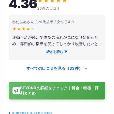
4.36
★
★
★
★
★
33件の口コミ
わたあめさん / 20代後半 / 女性 / 4.0
★
★
★
★
★
運動不足が続いて体型の崩れが気になり始めたた
め、専門的な指導を受けてしっかり改善したいと
思い入会しました。特に、自己流では分からない
続きを読む ▼
正しいトレーニング方法を学びたいという気持ち
が強かったです。実際に通ってみると、トレーナ
すべての口コミを見る（33件）
ーの方がその日の体調や目標に合わせてメニュー
を調整してくれるため、無理なく続けることがで
きました。フォームの指導も丁寧で、自分では気
BEYONDの詳細をチェック｜料金・特徴・評
づけない癖を細かく修正してもらえた点が印象的
判まとめ
です。食事についても極端な制限ではなく、現実
的に続けられる提案をしてもらえたので、日常生
活にも取り入れやすかったです。結果として体重
だけでなく見た目にも変化が現れ、周囲からも気
SUPPORT & FACILITIES