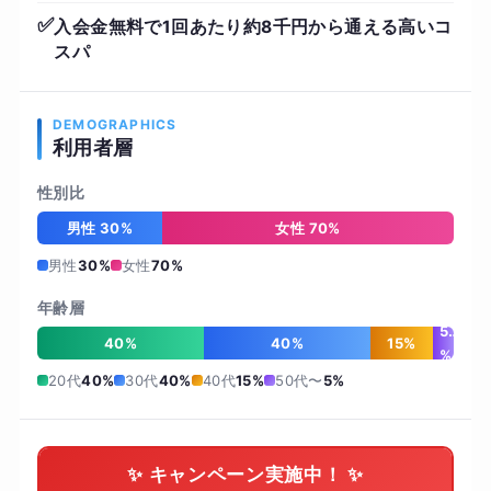
✅
入会金無料で1回あたり約8千円から通える高いコ
スパ
DEMOGRAPHICS
利用者層
性別比
男性 30%
女性 70%
男性
30%
女性
70%
年齢層
5
40%
40%
15%
%
20代
40%
30代
40%
40代
15%
50代〜
5%
✨ キャンペーン実施中！ ✨