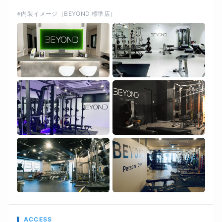
好評いただいております。 3：ストレスフリーな
※内装イメージ（BEYOND 標準店）
食事管理 しっかり食べて、しっかり痩せる。心も
健康に「痩せる体質」づくり BEYONDでは、厳
しい糖質制限はおこなっておりません。しかし、
糖質を摂りすぎると太るのも事実です。 ここで
は、糖質を摂るタイミングや糖質の種類を選ぶ、
「糖質コントロール」と間食を用いて必要なタン
パク質を補うことを推奨しております。
ACCESS