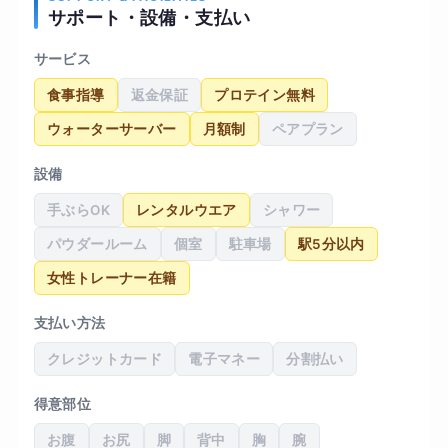
サポート・設備・支払い
づかれるようになりました。継続する習慣が身に
ついたことも大きな収穫だと感じています。
サービス
食事指導
返金保証
プロテイン無料
ウォーターサーバー
月額制
ペアプラン
設備
手ぶらOK
レンタルウエア
シャワー
パウダールーム
個室
駐車場
駅5分以内
女性トレーナー在籍
支払い方法
クレジットカード
電子マネー
分割払い
得意部位
お腹
お尻
脚
背中
胸
腕