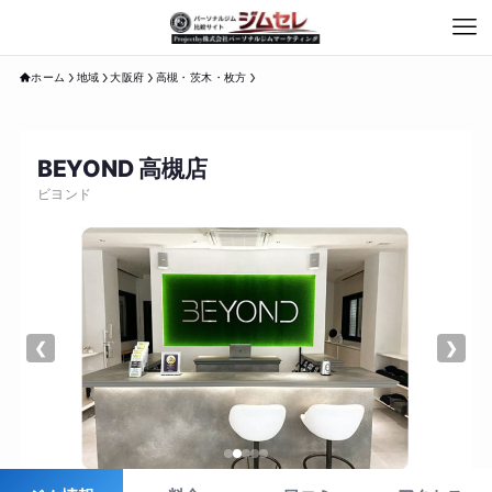
ホーム
地域
大阪府
高槻・茨木・枚方
BEYOND 高槻店
ビヨンド
❮
❯