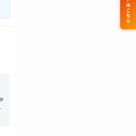
公式サイトはこちら
中
た
上
悩
過