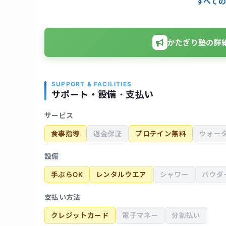
すべての
激なダイエットではありませんが、無理のない食
率が5%ほど落ち、健康的な体を維持する習慣が
体調に合わせたメニュー調整も柔軟にしてくれる
思います。完全個室で他人の目を気にせずトレー
かたぎり塾の詳
SUPPORT & FACILITIES
サポート・設備・支払い
サービス
食事指導
返金保証
プロテイン無料
ウォー
設備
手ぶらOK
レンタルウエア
シャワー
パウダ
支払い方法
クレジットカード
電子マネー
分割払い