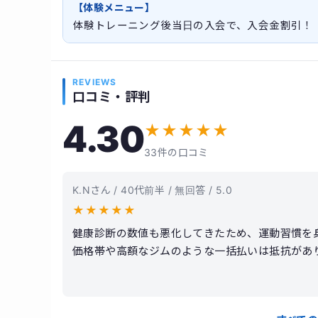
【体験メニュー】
体験トレーニング後当日の入会で、入会金割引！
REVIEWS
口コミ・評判
4.30
★
★
★
★
★
33件の口コミ
K.Nさん / 40代前半 / 無回答 / 5.0
★
★
★
★
★
健康診断の数値も悪化してきたため、運動習慣を
価格帯や高額なジムのような一括払いは抵抗があ
ので自分のペースで始められると感じたのが決め
げて追い込むのではなく、関節の可動域や正しい
んでいた腰痛が劇的に改善され、日常生活での疲