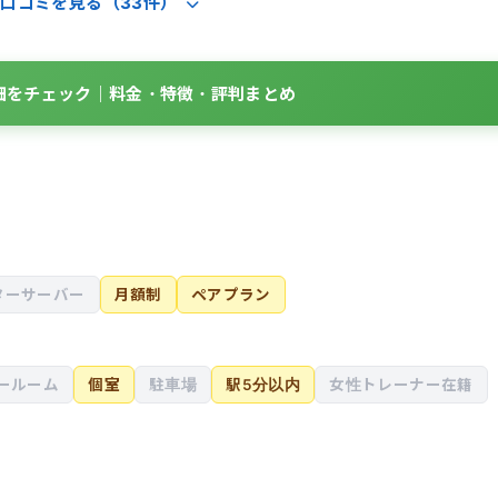
口コミを見る（33件）
事アドバイスと週1〜2回の運動を継続することで、半年間で体脂
完全に定着しました。トレーナーさんは専門知識が豊富で、その日
ため、運動が苦手な中高年の男性でも非常に通いやすい雰囲気だ
ニングに集中できるのも大きなメリットです。
細をチェック｜料金・特徴・評判まとめ
ターサーバー
月額制
ペアプラン
ールーム
個室
駐車場
駅5分以内
女性トレーナー在籍