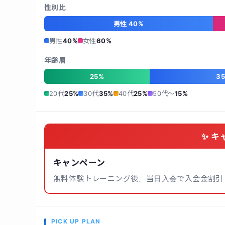
性別比
男性 40%
男性
40%
女性
60%
年齢層
25%
3
20代
25%
30代
35%
40代
25%
50代〜
15%
✨ キ
キャンペーン
無料体験トレーニング後、当日入会で入会金割引 22
PICK UP PLAN