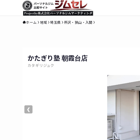
ホーム
地域
埼玉県
所沢・狭山・入間
かたぎり塾 朝霞台店
カタギリジュク
❮