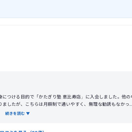
身につける目的で「かたぎり塾 恵比寿店」に入会しました。他の
りましたが、こちらは月額制で通いやすく、無理な勧誘もなかっ
手です。 実際の指導内容は非常に理論的で、単に重いものを持ち
続きを読む ▼
フォームを重視したトレーニングを提案してくれます。おかげで
れも溜まりにくくなりました。 短期間で何十キロも落とすような