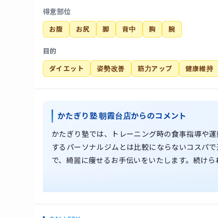
得意部位
お腹
お尻
脚
背中
胸
腕
目的
ダイエット
姿勢改善
筋力アップ
健康維持
かたぎり塾 朝霞台店からのコメント
かたぎり塾では、トレーニング時の食事指導や運
するパーソナルジムとは比較にならないコスパで
で、綺麗に痩せるお手伝いをいたします。続けら
た、かたぎり塾では理学療法士が監修した科学的
性、関節の可動域を取り戻します。