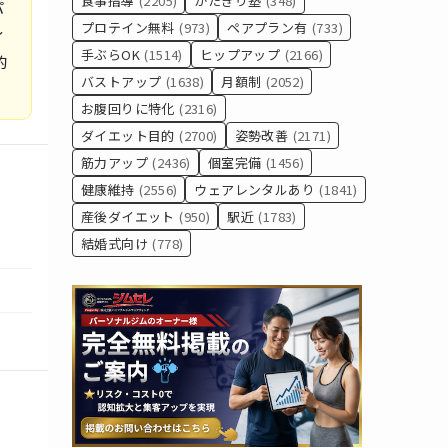
食事指導
(2205)
かたぎり塾
(348)
パ
プロテイン無料
(973)
ペアプラン有
(733)
ィ
手ぶらOK
(1514)
ヒップアップ
(2166)
的
バストアップ
(1638)
月額制
(2052)
お腹回りに特化
(2316)
ダイエット目的
(2700)
姿勢改善
(2171)
筋力アップ
(2436)
個室完備
(1456)
健康維持
(2556)
ウェアレンタルあり
(1841)
産後ダイエット
(950)
駅近
(1783)
結婚式向け
(778)