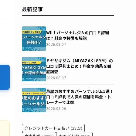
最新記事
WILLパーソナルジムの口コミ評判
は？料金や特徴も解説
2026.08.07
ミヤザキジム（MIYAZAKI GYM）の
口コミ評判まとめ！料金や効果を徹
底調査
2026.08.07
芦屋のおすすめパーソナルジム5選！
口コミ評判で人気の店舗を料金・ト
レーナーで比較
2026.08.06
クレジットカード支払い
(2323)