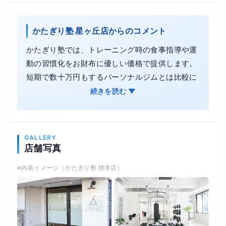
かたぎり塾 星ヶ丘店からのコメント
かたぎり塾では、トレーニング時の食事指導や運
動の習慣化をお財布に優しい価格で提供します。
短期で数十万円もするパーソナルジムとは比較に
ならないコスパで通塾が可能です。 お客様のライ
続きを読む ▼
フスタイルに合わせたプログラムで、綺麗に痩せ
るお手伝いをいたします。続けられる運動と食欲
のコントロールで、美しく身体を引き締めます。
GALLERY
また、かたぎり塾では理学療法士が監修した科学
店舗写真
的根拠に基づく指導内容により、見た目づくりと
※内装イメージ（かたぎり塾 標準店）
並行して体力や柔軟性、関節の可動域を取り戻し
ます。