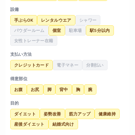
設備
手ぶらOK
レンタルウエア
シャワー
パウダールーム
個室
駐車場
駅5分以内
女性トレーナー在籍
支払い方法
クレジットカード
電子マネー
分割払い
得意部位
お腹
お尻
脚
背中
胸
腕
目的
ダイエット
姿勢改善
筋力アップ
健康維持
産後ダイエット
結婚式向け