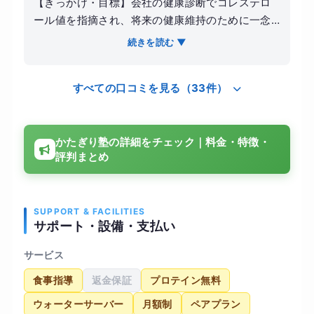
【きっかけ・目標】会社の健康診断でコレステロ
ール値を指摘され、将来の健康維持のために一念
発起して自宅近くにあるこちらの店舗に通い始め
続きを読む ▼
ました。 【感想】他のパーソナルジムに比べて圧
倒的に料金が良心的で、無理なく続けられる価格
すべての口コミを見る（33件）
設定が最大の魅力です。トレーナーの方の指導も
非常に優しく、体力がない私を気遣いながら徐々
にレベルを上げていってくれました。アロマの香
かたぎり塾の詳細をチェック｜料金・特徴・
りが漂う清潔感のある空間で、毎回リフレッシュ
評判まとめ
しながら体を動かすことができました。 【結果・
変化】通い始めて5ヶ月が経過し、体重は5キロ落
ちてお腹周りの圧迫感がなくなりました。次回の
健康診断が楽しみになるほど体調が良く、コスパ
SUPPORT & FACILITIES
サポート・設備・支払い
を重視しながら長く運動を続けたい自分にとって
最適な選択肢だったと確信しています。
サービス
食事指導
返金保証
プロテイン無料
ウォーターサーバー
月額制
ペアプラン