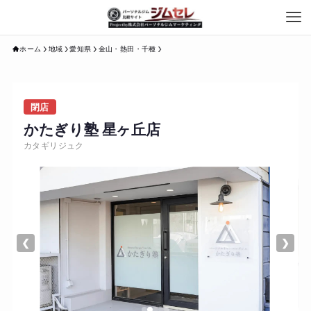
ホーム
地域
愛知県
金山・熱田・千種
閉店
かたぎり塾 星ヶ丘店
カタギリジュク
❮
❯