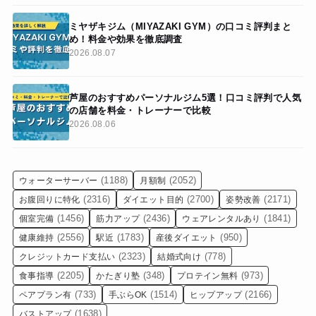
ミヤザキジム（MIYAZAKI GYM）の口コミ評判まと
め！料金や効果を徹底調査
2026.08.07
芦屋のおすすめパーソナルジム5選！口コミ評判で人気
の店舗を料金・トレーナーで比較
2026.08.06
(1188)
(2052)
ウォーターサーバー
月額制
(2316)
(2700)
(2171)
お腹回りに特化
ダイエット目的
姿勢改善
(1456)
(2436)
(1841)
個室完備
筋力アップ
ウェアレンタルあり
(2556)
(1783)
(950)
健康維持
駅近
産後ダイエット
(2323)
(778)
クレジットカード支払い
結婚式向け
(2205)
(348)
(973)
食事指導
かたぎり塾
プロテイン無料
(733)
(1514)
(2166)
ペアプラン有
手ぶらOK
ヒップアップ
(1638)
バストアップ