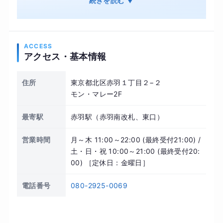
続きを読む ▼
忙な毎日を送る方でもスケジュールに合わせて効
率よく身体を鍛えられます。
当ジムではダイエット遺伝子検査（DNA検査）を
ACCESS
駆使し、科学的根拠に基づいたオーダーメイドの
アクセス・基本情報
トレーニング指導を実施。全面人工芝が敷かれた
開放的で快適なフロアにて、初心者から経験者ま
住所
東京都北区赤羽１丁目２−２
でそれぞれの目標に寄り添った丁寧なサポートを
モン・マレー2F
行います。食事指導（LINE）や管理栄養士考案の
最寄駅
赤羽駅（赤羽南改札、東口）
フードアドバイスも行い、長期的な健康習慣の確
立を重視しています。お子様連れでのご来店も大
営業時間
月～木 11:00～22:00 (最終受付21:00) /
歓迎です。
土・日・祝 10:00～21:00 (最終受付20:
00) ［定休日：金曜日］
電話番号
080-2925-0069