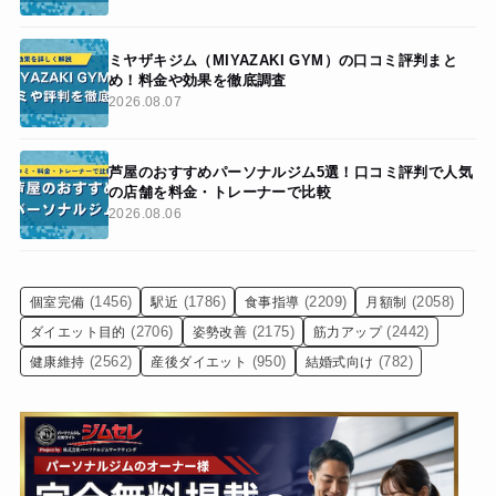
ミヤザキジム（MIYAZAKI GYM）の口コミ評判まと
め！料金や効果を徹底調査
2026.08.07
芦屋のおすすめパーソナルジム5選！口コミ評判で人気
の店舗を料金・トレーナーで比較
2026.08.06
(1456)
(1786)
(2209)
(2058)
個室完備
駅近
食事指導
月額制
(2706)
(2175)
(2442)
ダイエット目的
姿勢改善
筋力アップ
(2562)
(950)
(782)
健康維持
産後ダイエット
結婚式向け