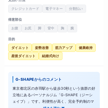
クレジットカード
電子マネー
分割払い
得意部位
お腹
お尻
脚
背中
胸
腕
目的
ダイエット
姿勢改善
筋力アップ
健康維持
産後ダイエット
結婚式向け
G-SHAPEからのコメント
東京都北区の赤羽駅から徒歩30秒という抜群の好
立地にあるパーソナルジム「G-SHAPE（ジーシ
ェイプ）」です。利便性が高く、完全予約制のマ
ンツーマントレーニングを採用しているため、多