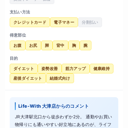
支払い方法
クレジットカード
電子マネー
分割払い
得意部位
お腹
お尻
脚
背中
胸
腕
目的
ダイエット
姿勢改善
筋力アップ
健康維持
産後ダイエット
結婚式向け
Life-With 大津店からのコメント
JR大津駅北口から徒歩わずか2分。 通勤やお買い
物帰りにも通いやすい好立地にあるのが、ライフ