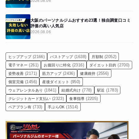
2026.08.06
大阪のパーソナルジムおすすめ23選！独自調査口コミ
評価の高い人気店
2026.08.06
(2166)
(1638)
(2052)
ヒップアップ
バストアップ
月額制
(261)
(2316)
(2700)
電子マネー
お腹回りに特化
ダイエット目的
(2171)
(2436)
(2556)
姿勢改善
筋力アップ
健康維持
(1456)
(950)
個室完備
産後ダイエット
(1841)
(778)
(1783)
ウェアレンタルあり
結婚式向け
駅近
(2323)
(2205)
クレジットカード支払い
食事指導
(733)
(1514)
ペアプラン有
手ぶらOK