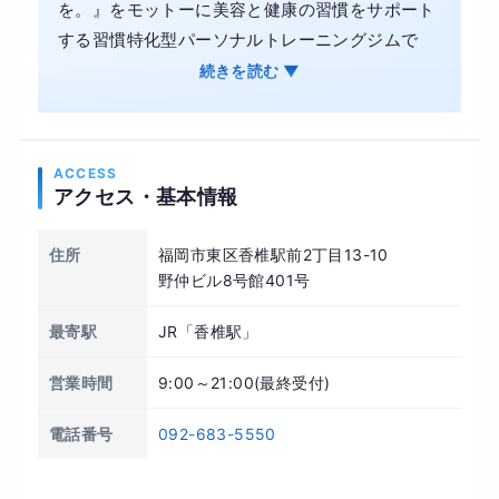
を。』をモットーに美容と健康の習慣をサポート
する習慣特化型パーソナルトレーニングジムで
す！3食しっかり食べて好きな服が着られるスタ
続きを読む ▼
イルを手に入れませんか？ 運動が苦手な方も安心
できるよう、周りを気にせずに通える完全個室
で、マンツーマンのトレーニング、マシンピラテ
ACCESS
ィスをご提供しております。 当ジムは極端な食事
アクセス・基本情報
指導はなく、お客様のライフスタイルに合わせ
た、オーダーメイドの指導を行っています！ トレ
住所
福岡市東区香椎駅前2丁目13-10
ーニング及びピラティス指導の有資格を持つトレ
野仲ビル8号館401号
ーナーが、皆様のなりたい姿に近づけられるよう
最寄駅
JR「香椎駅」
一生懸命サポートさせて頂きます。一人ひとりと
じっくりと向き合えるプライベート空間で、一緒
営業時間
9:00～21:00(最終受付)
に二人三脚で頑張っていきましょう！
電話番号
092-683-5550