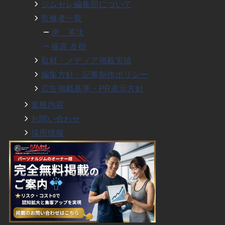
ジムセレ編集部について
監修者一覧
岸 英汰
篠原 友樹
取材・メディア掲載実績
編集方針・記事制作ポリシー
広告掲載基準・PR表示方針
業務内容
お問い合わせ
採用情報