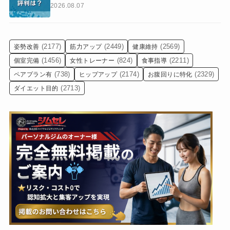
2026.08.07
(2177)
(2449)
(2569)
姿勢改善
筋力アップ
健康維持
(1456)
(824)
(2211)
個室完備
女性トレーナー
食事指導
(738)
(2174)
(2329)
ペアプラン有
ヒップアップ
お腹回りに特化
(2713)
ダイエット目的