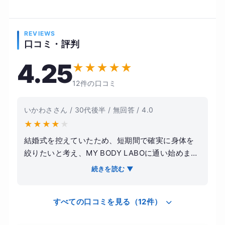
REVIEWS
口コミ・評判
4.25
★
★
★
★
★
12件の口コミ
いかわささん / 30代後半 / 無回答 / 4.0
★
★
★
★
★
結婚式を控えていたため、短期間で確実に身体を
絞りたいと考え、MY BODY LABOに通い始めまし
た。パーソナルトレーニングなら自分に甘えが出
続きを読む ▼
ないだろうと期待したのがきっかけです。トレー
ニング内容は、個人のレベルに合わせると言いな
すべての口コミを見る（12件）
がらも、実際には筋力トレーニングが中心でし
た。トレーナーの指導は論理的ではありますが、