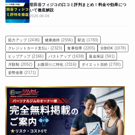
世田谷フィジコの口コミ評判まとめ！料金や効果につ
いて徹底解説
2026.08.06
(2436)
(2556)
(1783)
筋力アップ
健康維持
駅近
(2323)
(2205)
(1078)
クレジットカード支払い
食事指導
分割OK
(2166)
(1638)
(591)
ヒップアップ
バストアップ
返金保証
(2052)
(2316)
(2700)
月額制
お腹回りに特化
ダイエット目的
(2171)
姿勢改善