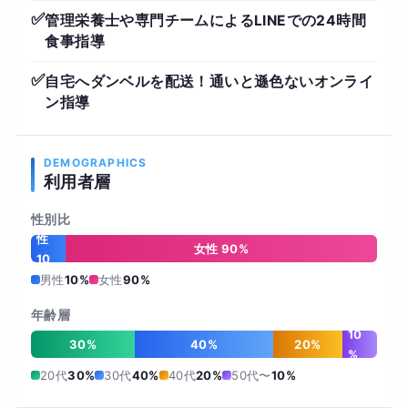
✅
管理栄養士や専門チームによるLINEでの24時間
食事指導
✅
自宅へダンベルを配送！通いと遜色ないオンライ
ン指導
DEMOGRAPHICS
利用者層
性別比
男
性
女性 90%
10
%
男性
10%
女性
90%
年齢層
10
30%
40%
20%
%
20代
30%
30代
40%
40代
20%
50代〜
10%