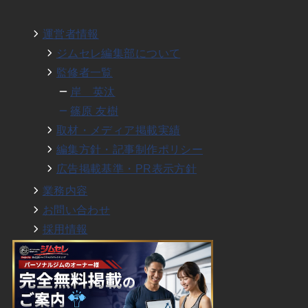
運営者情報
ジムセレ編集部について
監修者一覧
岸 英汰
篠原 友樹
取材・メディア掲載実績
編集方針・記事制作ポリシー
広告掲載基準・PR表示方針
業務内容
お問い合わせ
採用情報