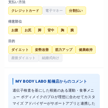
支払い方法
クレジットカード
電子マネー
分割払い
得意部位
お腹
お尻
脚
背中
胸
腕
目的
ダイエット
姿勢改善
筋力アップ
健康維持
産後ダイエット
結婚式向け
MY BODY LABO 船橋店からのコメント
遺伝子検査を基にした根拠のある運動・食事メニ
ュー ボディメイクのプロが理想に合わせてカスタ
マイズ アドバイザーがサポートアプリと連携した