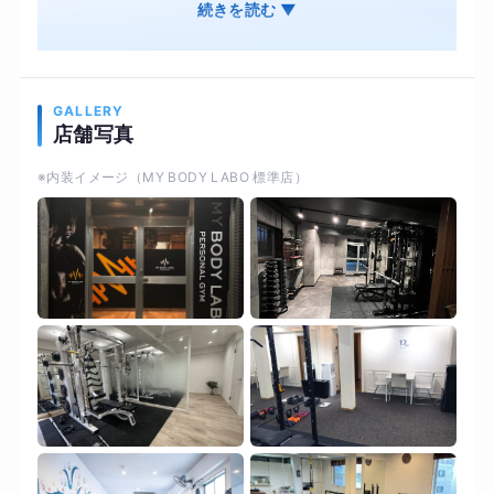
食事管理 オンライン・ジムそれぞれ併用OK 結果
続きを読む ▼
は出るのに、続けやすいオンライン・ジムそれぞ
れ併用OK オンライン用の専用機材で対面と変わ
らない結果を
GALLERY
店舗写真
※内装イメージ（MY BODY LABO 標準店）