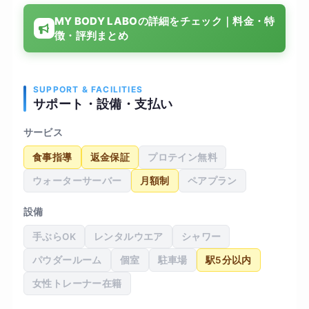
少しマニュアル通りというか、型にはまった印象
MY BODY LABOの詳細をチェック｜料金・特
を受けることも多かったです。食事指導に関して
徴・評判まとめ
も、糖質制限を強く勧められ、付き合いが多い私
には継続がかなり苦痛に感じられました。結果と
して、3ヶ月で4キロほど体重は落ちましたが、こ
れはトレーニングのおかげというより食事制限の
SUPPORT & FACILITIES
サポート・設備・支払い
影響が大きい気がします。生活習慣は変わりまし
たが、卒業後にこの食生活を維持できるかと言わ
サービス
れると疑問が残ります。
食事指導
返金保証
プロテイン無料
ウォーターサーバー
月額制
ペアプラン
設備
手ぶらOK
レンタルウエア
シャワー
パウダールーム
個室
駐車場
駅5分以内
女性トレーナー在籍