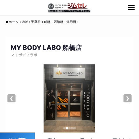
ホーム
地域
千葉県
船橋・西船橋・津田沼
MY BODY LABO 船橋店
マイボディラボ
❮
❯