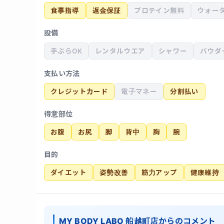
食事指導
返金保証
プロテイン無料
ウォー
設備
手ぶらOK
レンタルウエア
シャワー
パウダ
支払い方法
クレジットカード
電子マネー
分割払い
得意部位
お腹
お尻
脚
背中
胸
腕
目的
ダイエット
姿勢改善
筋力アップ
健康維持
MY BODY LABO 船越町店からのコメント