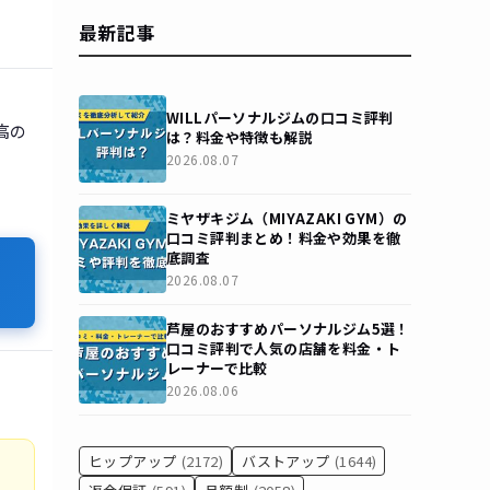
最新記事
WILLパーソナルジムの口コミ評判
高の
は？料金や特徴も解説
2026.08.07
ミヤザキジム（MIYAZAKI GYM）の
口コミ評判まとめ！料金や効果を徹
底調査
2026.08.07
芦屋のおすすめパーソナルジム5選！
口コミ評判で人気の店舗を料金・ト
レーナーで比較
2026.08.06
ヒップアップ
(2172)
バストアップ
(1644)