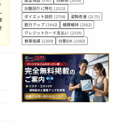
返金保証
(591)
月額制
(2058)
る
お腹回りに特化
(2322)
し
ダイエット目的
(2706)
姿勢改善
(2175)
導
筋力アップ
(2442)
健康維持
(2562)
す
クレジットカード支払い
(2329)
食事指導
(2209)
分割OK
(1082)