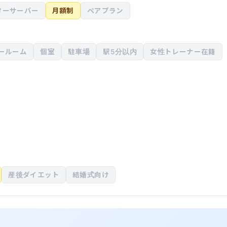
ターサーバー
月額制
ペアプラン
ールーム
個室
駐車場
駅5分以内
女性トレーナー在籍
産後ダイエット
結婚式向け