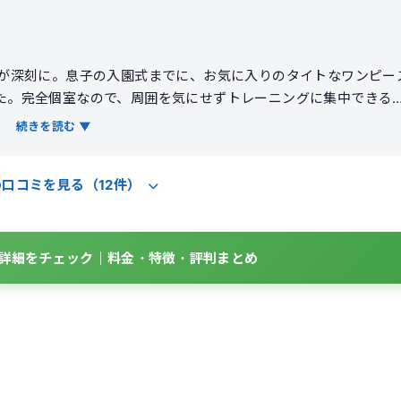
れが深刻に。息子の入園式までに、お気に入りのタイトなワンピー
た。完全個室なので、周囲を気にせずトレーニングに集中できる
の日の体調に合わせたメニューを組んでくれます。フォームの指
続きを読む ▼
」感覚をしっかり実感できました。3ヶ月で体重が4kg減り、何
も良くなり、疲れにくい体に。食事のアドバイスも現実的なので
の口コミを見る（12件）
BOの詳細をチェック｜料金・特徴・評判まとめ