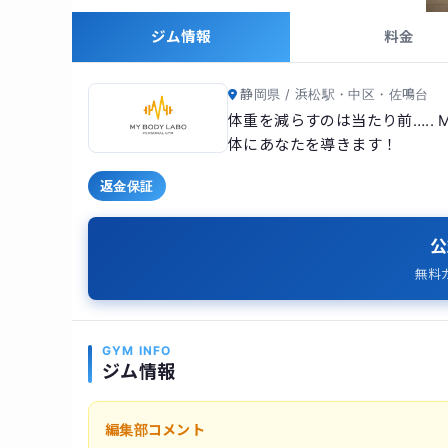
ジム情報
料金
静岡県 / 浜松駅・中区・佐鳴台
体重を減らすのは当たり前….. 
体にあなたを導きます！
返金保証
公
無料
GYM INFO
ジム情報
編集部コメント