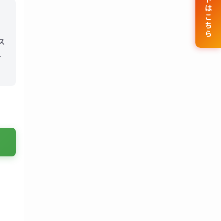
公式サイトはこちら
ス
の
導
よ
、