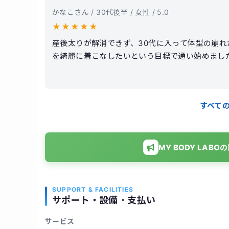
かなこさん / 30代後半 / 女性 / 5.0
★
★
★
★
★
産後太りが解消できず、30代に入って体型の崩
を綺麗に着こなしたいという目標で通い始めまし
が魅力です。トレーナーさんは知識が豊富で、そ
が非常に丁寧で、運動が苦手な私でも「効いている
りウエスト周りが劇的に引き締まりました！姿勢
すべて
無理なく健康的な生活習慣が身につきました。
MY BODY LA
SUPPORT & FACILITIES
サポート・設備・支払い
サービス