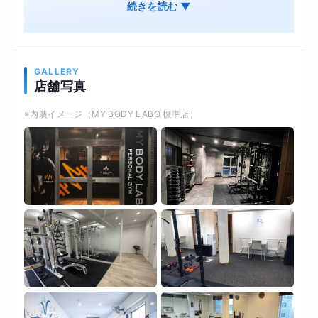
食事管理 オンライン・ジムそれぞれ併用OK 結果
続きを読む ▼
は出るのに、続けやすいオンライン・ジムそれぞ
れ併用OK オンライン用の専用機材で対面と変わ
らない結果を
GALLERY
店舗写真
※内装イメージ（MY BODY LABO 標準店）