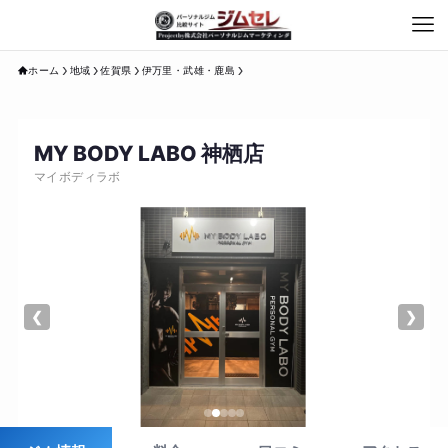
ホーム
地域
佐賀県
伊万里・武雄・鹿島
MY BODY LABO 神栖店
マイボディラボ
❮
❯