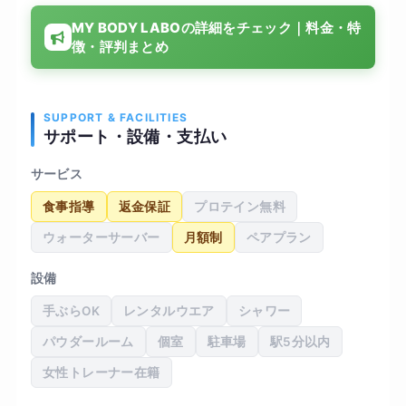
ける中で、体のラインが少しずつ変わってきたの
MY BODY LABOの詳細をチェック｜料金・特
を実感でき、普段の生活でも姿勢や食事に気を使
徴・評判まとめ
うようになりました。 設備も清潔感があり、落ち
着いてトレーニングできる環境です。 料金はやや
高めに感じますが、サポート内容を考えると納得
できる範囲だと思います。 全体的に満足度は高い
SUPPORT & FACILITIES
サポート・設備・支払い
です。
サービス
食事指導
返金保証
プロテイン無料
ウォーターサーバー
月額制
ペアプラン
設備
手ぶらOK
レンタルウエア
シャワー
パウダールーム
個室
駐車場
駅5分以内
女性トレーナー在籍