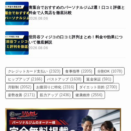
青葉台でおすすめのパーソナルジム2選！口コミ評価と
料金で人気店を徹底比較
2026.08.06
世田谷フィジコの口コミ評判まとめ！料金や効果につ
いて徹底解説
2026.08.06
(2323)
(2205)
(1078)
クレジットカード支払い
食事指導
分割OK
(2166)
(1638)
(591)
ヒップアップ
バストアップ
返金保証
(2052)
(2316)
(2700)
月額制
お腹回りに特化
ダイエット目的
(2171)
(2436)
(2556)
姿勢改善
筋力アップ
健康維持