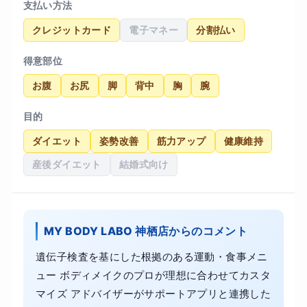
支払い方法
クレジットカード
電子マネー
分割払い
得意部位
お腹
お尻
脚
背中
胸
腕
目的
ダイエット
姿勢改善
筋力アップ
健康維持
産後ダイエット
結婚式向け
MY BODY LABO 神栖店からのコメント
遺伝子検査を基にした根拠のある運動・食事メニ
ュー ボディメイクのプロが理想に合わせてカスタ
マイズ アドバイザーがサポートアプリと連携した