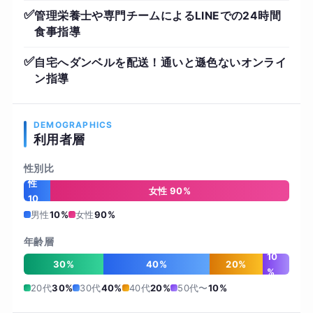
✅
管理栄養士や専門チームによるLINEでの24時間
食事指導
✅
自宅へダンベルを配送！通いと遜色ないオンライ
ン指導
DEMOGRAPHICS
利用者層
性別比
男
性
女性 90%
10
%
男性
10%
女性
90%
年齢層
10
30%
40%
20%
%
20代
30%
30代
40%
40代
20%
50代〜
10%