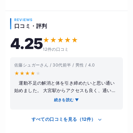
REVIEWS
口コミ・評判
4.25
★
★
★
★
★
12件の口コミ
佐藤シュガーさん / 30代前半 / 男性 / 4.0
★
★
★
★
★
運動不足の解消と体を引き締めたいと思い通い
始めました。 大宮駅からアクセスも良く、通いや
すい立地だったのが決め手です。 トレーナーの方
続きを読む ▼
は丁寧にフォームや負荷を見てくれるので、筋ト
レ初心者でも安心して取り組めました。 無理に追
すべての口コミを見る（12件）
い込む感じではなく、自分のペースに合わせて進
めてくれるのが良かったです。 トレーニングを続