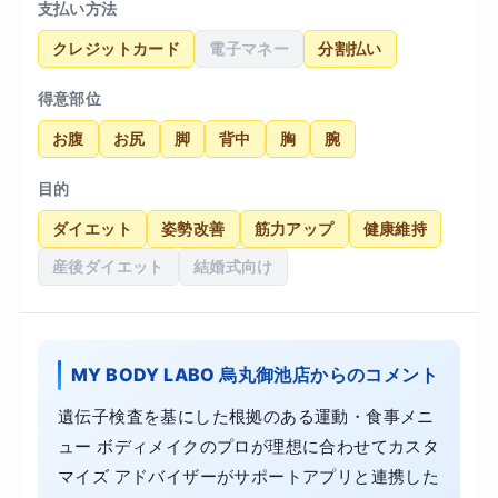
支払い方法
クレジットカード
電子マネー
分割払い
得意部位
お腹
お尻
脚
背中
胸
腕
目的
ダイエット
姿勢改善
筋力アップ
健康維持
産後ダイエット
結婚式向け
MY BODY LABO 烏丸御池店からのコメント
遺伝子検査を基にした根拠のある運動・食事メニ
ュー ボディメイクのプロが理想に合わせてカスタ
マイズ アドバイザーがサポートアプリと連携した