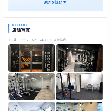
食事管理 オンライン・ジムそれぞれ併用OK 結果
続きを読む ▼
は出るのに、続けやすいオンライン・ジムそれぞ
れ併用OK オンライン用の専用機材で対面と変わ
らない結果を
GALLERY
店舗写真
※内装イメージ（MY BODY LABO 標準店）