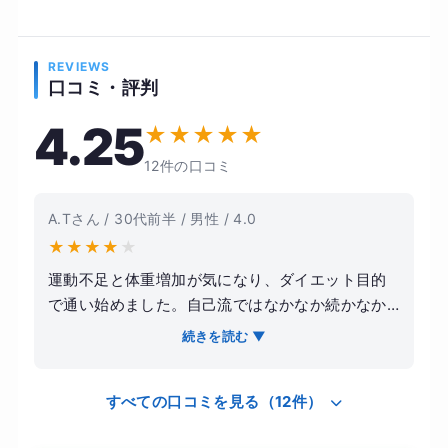
REVIEWS
口コミ・評判
4.25
★
★
★
★
★
12件の口コミ
A.Tさん / 30代前半 / 男性 / 4.0
★
★
★
★
★
運動不足と体重増加が気になり、ダイエット目的
で通い始めました。自己流ではなかなか続かなか
ったため、プロに見てもらいたいと思ったのがき
続きを読む ▼
っかけです。トレーニングは無理のない範囲でメ
ニューを組んでもらえ、フォームも丁寧に指導し
すべての口コミを見る（12件）
てもらえたので安心して取り組めました。食事に
ついても簡単なアドバイスをもらえたことで、日