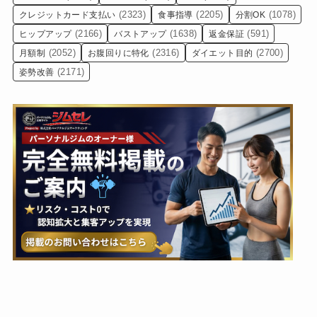
(2323)
(2205)
(1078)
クレジットカード支払い
食事指導
分割OK
(2166)
(1638)
(591)
ヒップアップ
バストアップ
返金保証
(2052)
(2316)
(2700)
月額制
お腹回りに特化
ダイエット目的
(2171)
姿勢改善