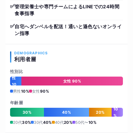
✅
管理栄養士や専門チームによるLINEでの24時間
食事指導
✅
自宅へダンベルを配送！通いと遜色ないオンライ
ン指導
DEMOGRAPHICS
利用者層
性別比
男
性
女性 90%
10
%
男性
10%
女性
90%
年齢層
10
30%
40%
20%
%
20代
30%
30代
40%
40代
20%
50代〜
10%