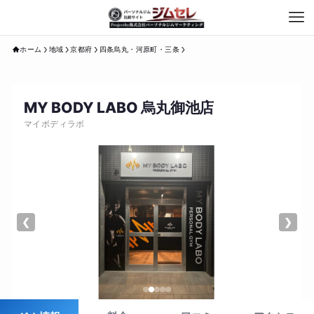
ホーム
地域
京都府
四条烏丸・河原町・三条
MY BODY LABO 烏丸御池店
マイボディラボ
❮
❯