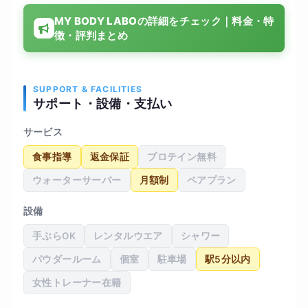
常生活でも意識が変わったと感じています。結果
MY BODY LABOの詳細をチェック｜料金・特
として体重も少しずつ減り、体力もついてきた実
徴・評判まとめ
感があります。設備も清潔で通いやすい環境でし
たが、料金はやや高めに感じたため、長期的に続
けるかは少し検討が必要だと思いました
SUPPORT & FACILITIES
サポート・設備・支払い
サービス
食事指導
返金保証
プロテイン無料
ウォーターサーバー
月額制
ペアプラン
設備
手ぶらOK
レンタルウエア
シャワー
パウダールーム
個室
駐車場
駅5分以内
女性トレーナー在籍