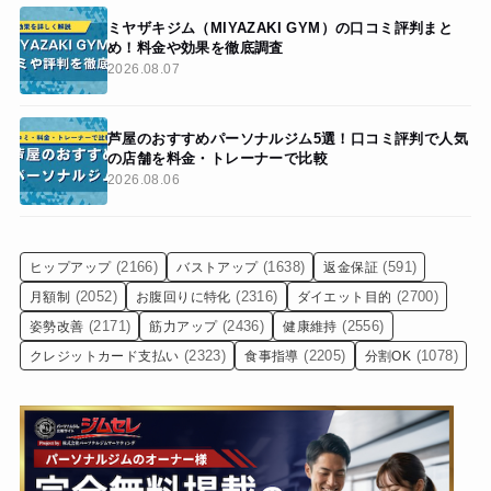
ミヤザキジム（MIYAZAKI GYM）の口コミ評判まと
め！料金や効果を徹底調査
2026.08.07
芦屋のおすすめパーソナルジム5選！口コミ評判で人気
の店舗を料金・トレーナーで比較
2026.08.06
(2166)
(1638)
(591)
ヒップアップ
バストアップ
返金保証
(2052)
(2316)
(2700)
月額制
お腹回りに特化
ダイエット目的
(2171)
(2436)
(2556)
姿勢改善
筋力アップ
健康維持
(2323)
(2205)
(1078)
クレジットカード支払い
食事指導
分割OK