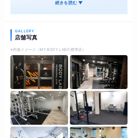
食事管理 オンライン・ジムそれぞれ併用OK 結果
続きを読む ▼
は出るのに、続けやすいオンライン・ジムそれぞ
れ併用OK オンライン用の専用機材で対面と変わ
らない結果を
GALLERY
店舗写真
※内装イメージ（MY BODY LABO 標準店）