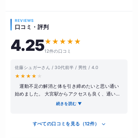
REVIEWS
口コミ・評判
4.25
★
★
★
★
★
12件の口コミ
佐藤シュガーさん / 30代前半 / 男性 / 4.0
★
★
★
★
★
運動不足の解消と体を引き締めたいと思い通い
始めました。 大宮駅からアクセスも良く、通いや
すい立地だったのが決め手です。 トレーナーの方
続きを読む ▼
は丁寧にフォームや負荷を見てくれるので、筋ト
レ初心者でも安心して取り組めました。 無理に追
すべての口コミを見る（12件）
い込む感じではなく、自分のペースに合わせて進
めてくれるのが良かったです。 トレーニングを続