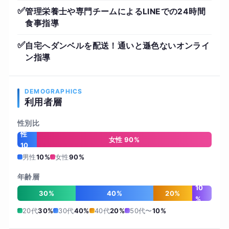
✅
管理栄養士や専門チームによるLINEでの24時間
食事指導
✅
自宅へダンベルを配送！通いと遜色ないオンライ
ン指導
DEMOGRAPHICS
利用者層
性別比
男
性
女性 90%
10
%
男性
10%
女性
90%
年齢層
10
30%
40%
20%
%
20代
30%
30代
40%
40代
20%
50代〜
10%