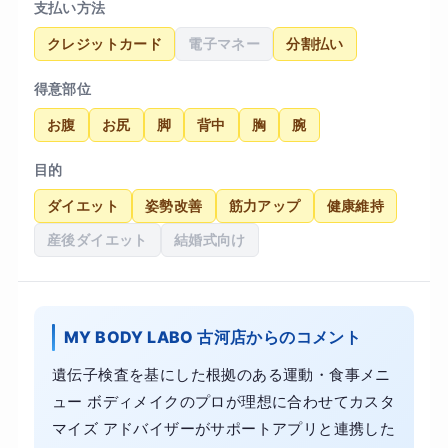
支払い方法
クレジットカード
電子マネー
分割払い
得意部位
お腹
お尻
脚
背中
胸
腕
目的
ダイエット
姿勢改善
筋力アップ
健康維持
産後ダイエット
結婚式向け
MY BODY LABO 古河店からのコメント
遺伝子検査を基にした根拠のある運動・食事メニ
ュー ボディメイクのプロが理想に合わせてカスタ
マイズ アドバイザーがサポートアプリと連携した