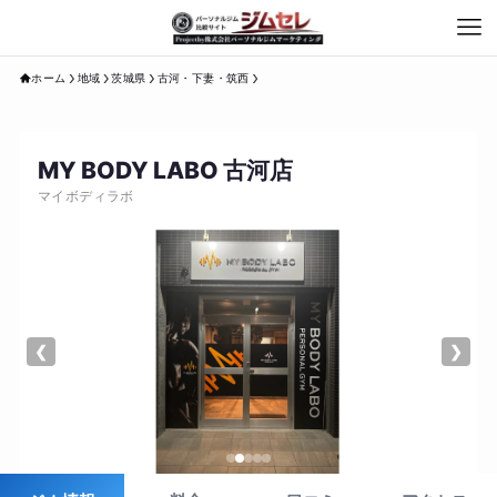
ホーム
地域
茨城県
古河・下妻・筑西
MY BODY LABO 古河店
マイボディラボ
❮
❯