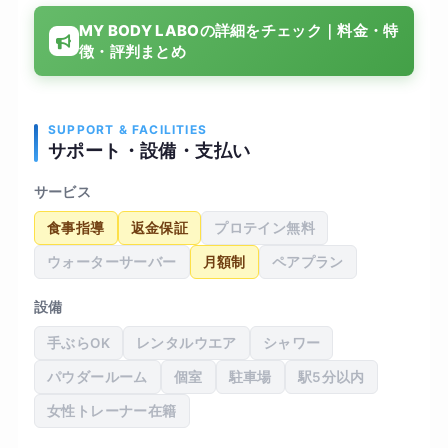
ける中で、体のラインが少しずつ変わってきたの
MY BODY LABOの詳細をチェック｜料金・特
を実感でき、普段の生活でも姿勢や食事に気を使
徴・評判まとめ
うようになりました。 設備も清潔感があり、落ち
着いてトレーニングできる環境です。 料金はやや
高めに感じますが、サポート内容を考えると納得
できる範囲だと思います。 全体的に満足度は高い
SUPPORT & FACILITIES
サポート・設備・支払い
です。
サービス
食事指導
返金保証
プロテイン無料
ウォーターサーバー
月額制
ペアプラン
設備
手ぶらOK
レンタルウエア
シャワー
パウダールーム
個室
駐車場
駅5分以内
女性トレーナー在籍