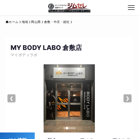
ホーム
地域
岡山県
倉敷・中庄・総社
MY BODY LABO 倉敷店
マイボディラボ
❮
❯