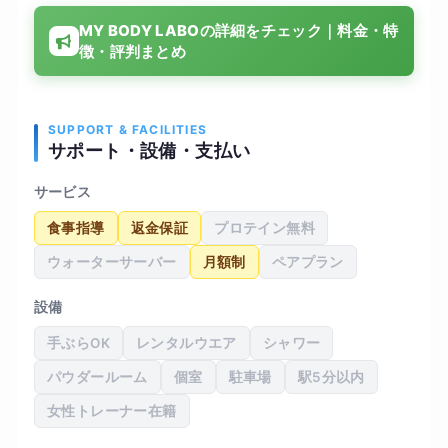
少しマニュアル通りというか、型にはまった印象
MY BODY LABOの詳細をチェック｜料金・特
を受けることも多かったです。食事指導に関して
徴・評判まとめ
も、糖質制限を強く勧められ、付き合いが多い私
には継続がかなり苦痛に感じられました。結果と
して、3ヶ月で4キロほど体重は落ちましたが、こ
れはトレーニングのおかげというより食事制限の
SUPPORT & FACILITIES
サポート・設備・支払い
影響が大きい気がします。生活習慣は変わりまし
たが、卒業後にこの食生活を維持できるかと言わ
サービス
れると疑問が残ります。
食事指導
返金保証
プロテイン無料
ウォーターサーバー
月額制
ペアプラン
設備
手ぶらOK
レンタルウエア
シャワー
パウダールーム
個室
駐車場
駅5分以内
女性トレーナー在籍