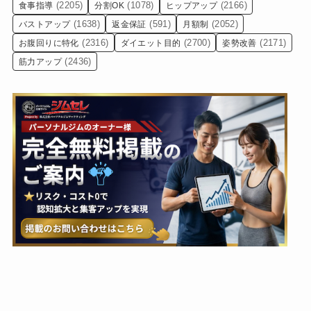
(2205)
(1078)
(2166)
食事指導
分割OK
ヒップアップ
(1638)
(591)
(2052)
バストアップ
返金保証
月額制
(2316)
(2700)
(2171)
お腹回りに特化
ダイエット目的
姿勢改善
(2436)
筋力アップ