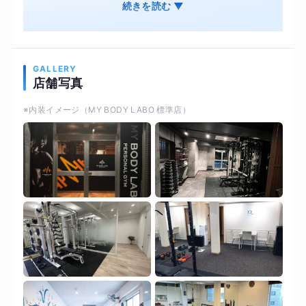
食事管理 オンライン・ジムそれぞれ併用OK 結果
続きを読む ▼
は出るのに、続けやすいオンライン・ジムそれぞ
れ併用OK オンライン用の専用機材で対面と変わ
らない結果を
GALLERY
店舗写真
※内装イメージ（MY BODY LABO 標準店）