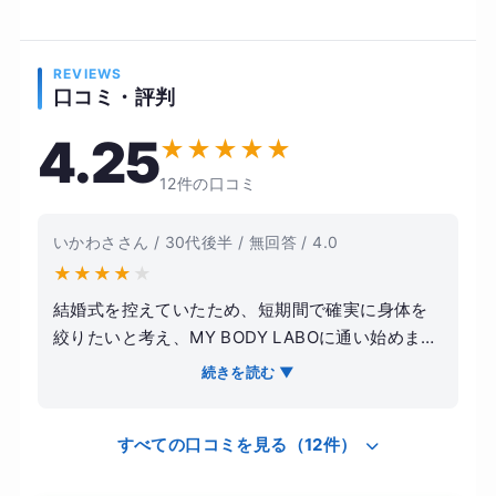
REVIEWS
口コミ・評判
4.25
★
★
★
★
★
12件の口コミ
いかわささん / 30代後半 / 無回答 / 4.0
★
★
★
★
★
結婚式を控えていたため、短期間で確実に身体を
絞りたいと考え、MY BODY LABOに通い始めまし
た。パーソナルトレーニングなら自分に甘えが出
続きを読む ▼
ないだろうと期待したのがきっかけです。トレー
ニング内容は、個人のレベルに合わせると言いな
すべての口コミを見る（12件）
がらも、実際には筋力トレーニングが中心でし
た。トレーナーの指導は論理的ではありますが、