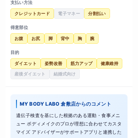
支払い方法
クレジットカード
電子マネー
分割払い
得意部位
お腹
お尻
脚
背中
胸
腕
目的
ダイエット
姿勢改善
筋力アップ
健康維持
産後ダイエット
結婚式向け
MY BODY LABO 倉敷店からのコメント
遺伝子検査を基にした根拠のある運動・食事メニ
ュー ボディメイクのプロが理想に合わせてカスタ
マイズ アドバイザーがサポートアプリと連携した