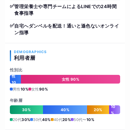
✅
管理栄養士や専門チームによるLINEでの24時間
食事指導
✅
自宅へダンベルを配送！通いと遜色ないオンライ
ン指導
DEMOGRAPHICS
利用者層
性別比
男
性
女性 90%
10
%
男性
10%
女性
90%
年齢層
10
30%
40%
20%
%
20代
30%
30代
40%
40代
20%
50代〜
10%