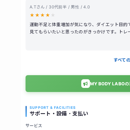
A.Tさん / 30代前半 / 男性 / 4.0
★
★
★
★
★
運動不足と体重増加が気になり、ダイエット目的
見てもらいたいと思ったのがきっかけです。トレ
丁寧に指導してもらえたので安心して取り組めま
活でも意識が変わったと感じています。結果とし
清潔で通いやすい環境でしたが、料金はやや高め
すべて
MY BODY LA
SUPPORT & FACILITIES
サポート・設備・支払い
サービス