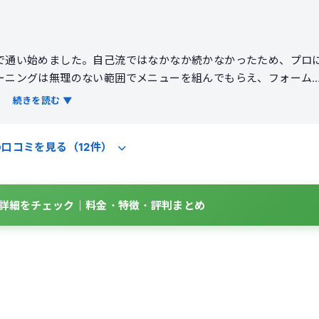
で通い始めました。自己流ではなかなか続かなかったため、プロ
ーニングは無理のない範囲でメニューを組んでもらえ、フォーム
した。食事についても簡単なアドバイスをもらえたことで、日常
続きを読む ▼
て体重も少しずつ減り、体力もついてきた実感があります。設備
に感じたため、長期的に続けるかは少し検討が必要だと思いまし
の口コミを見る（12件）
BOの詳細をチェック｜料金・特徴・評判まとめ