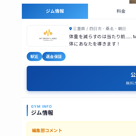
ジム情報
料金
三重県 / 四日市・桑名・朝日
体重を減らすのは当たり前….. 
体にあなたを導きます！
駅近
返金保証
公
無料
GYM INFO
ジム情報
編集部コメント