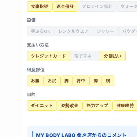
食事指導
返金保証
プロテイン無料
ウォー
設備
手ぶらOK
レンタルウエア
シャワー
パウダ
支払い方法
クレジットカード
電子マネー
分割払い
得意部位
お腹
お尻
脚
背中
胸
腕
目的
ダイエット
姿勢改善
筋力アップ
健康維持
MY BODY LABO 桑名店からのコメント