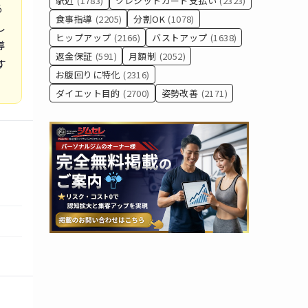
駅近
(1783)
クレジットカード支払い
(2323)
る
食事指導
(2205)
分割OK
(1078)
し
ヒップアップ
(2166)
バストアップ
(1638)
導
返金保証
(591)
月額制
(2052)
す
お腹回りに特化
(2316)
ダイエット目的
(2700)
姿勢改善
(2171)