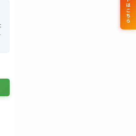
公式サイトはこちら
に
も
生
も
た