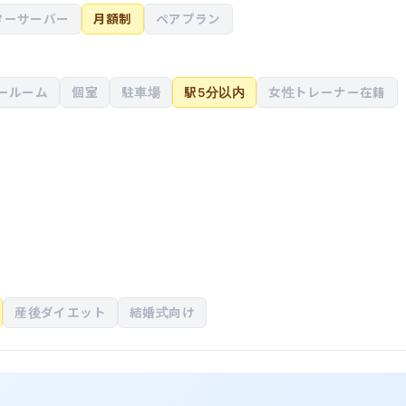
ターサーバー
月額制
ペアプラン
ールーム
個室
駐車場
駅5分以内
女性トレーナー在籍
産後ダイエット
結婚式向け