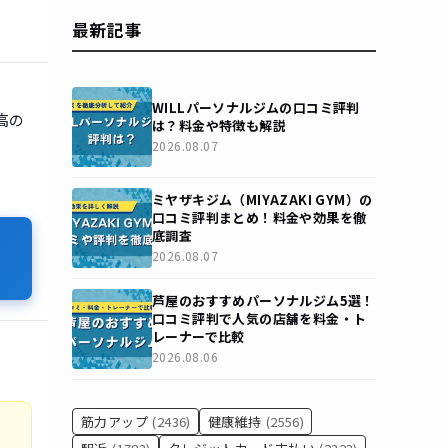
最新記事
WILLパーソナルジムの口コミ評判
高の
は？料金や特徴も解説
2026.08.07
ミヤザキジム（MIYAZAKI GYM）の
口コミ評判まとめ！料金や効果を徹
底調査
2026.08.07
芦屋のおすすめパーソナルジム5選！
口コミ評判で人気の店舗を料金・ト
レーナーで比較
2026.08.06
筋力アップ
(2436)
健康維持
(2556)