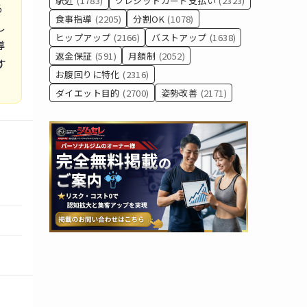
駅近
(1783)
クレジットカード支払い
(2323)
る
食事指導
(2205)
分割OK
(1078)
し
ヒップアップ
(2166)
バストアップ
(1638)
導
返金保証
(591)
月額制
(2052)
す
お腹回りに特化
(2316)
ダイエット目的
(2700)
姿勢改善
(2171)