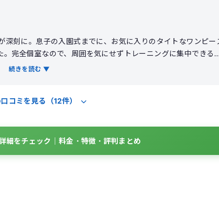
れが深刻に。息子の入園式までに、お気に入りのタイトなワンピー
た。完全個室なので、周囲を気にせずトレーニングに集中できる
の日の体調に合わせたメニューを組んでくれます。フォームの指
続きを読む ▼
」感覚をしっかり実感できました。3ヶ月で体重が4kg減り、何
も良くなり、疲れにくい体に。食事のアドバイスも現実的なので
の口コミを見る（12件）
BOの詳細をチェック｜料金・特徴・評判まとめ