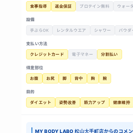
食事指導
返金保証
プロテイン無料
ウォー
設備
手ぶらOK
レンタルウエア
シャワー
パウダ
支払い方法
クレジットカード
電子マネー
分割払い
得意部位
お腹
お尻
脚
背中
胸
腕
目的
ダイエット
姿勢改善
筋力アップ
健康維持
MY BODY LABO 松山大手町店からのコメ