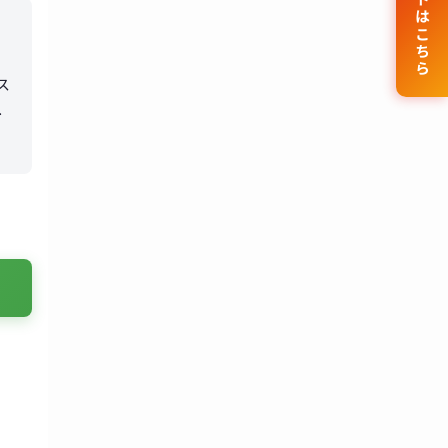
公式サイトはこちら
ス
の
導
よ
、