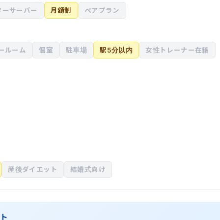
ターサーバー
月額制
ペアプラン
ールーム
個室
駐車場
駅5分以内
女性トレーナー在籍
産後ダイエット
結婚式向け
ント