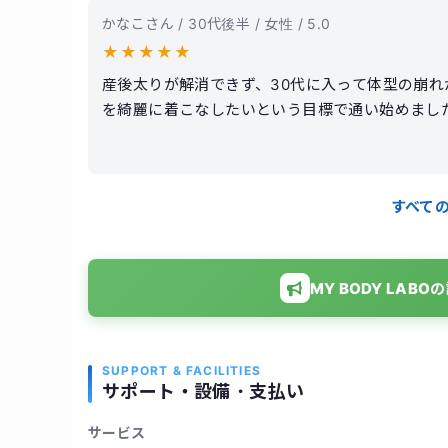
かなこさん / 30代後半 / 女性 / 5.0
★
★
★
★
★
産後太りが解消できず、30代に入って体型の崩
を綺麗に着こなしたいという目標で通い始めまし
が魅力です。トレーナーさんは知識が豊富で、そ
が非常に丁寧で、運動が苦手な私でも「効いている
りウエスト周りが劇的に引き締まりました！姿勢
すべて
無理なく健康的な生活習慣が身につきました。
MY BODY LA
SUPPORT & FACILITIES
サポート・設備・支払い
サービス