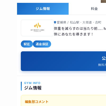
ジム情報
料金
愛媛県 / 松山駅・大街道・古町
体重を減らすのは当たり前….. 
体にあなたを導きます！
駅近
返金保証
公
無料
GYM INFO
ジム情報
編集部コメント