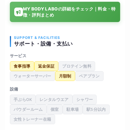
常生活でも意識が変わったと感じています。結果
MY BODY LABOの詳細をチェック｜料金・特
として体重も少しずつ減り、体力もついてきた実
徴・評判まとめ
感があります。設備も清潔で通いやすい環境でし
たが、料金はやや高めに感じたため、長期的に続
けるかは少し検討が必要だと思いました
SUPPORT & FACILITIES
サポート・設備・支払い
サービス
食事指導
返金保証
プロテイン無料
ウォーターサーバー
月額制
ペアプラン
設備
手ぶらOK
レンタルウエア
シャワー
パウダールーム
個室
駐車場
駅5分以内
女性トレーナー在籍