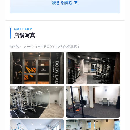
食事管理 オンライン・ジムそれぞれ併用OK 結果
続きを読む ▼
は出るのに、続けやすいオンライン・ジムそれぞ
れ併用OK オンライン用の専用機材で対面と変わ
らない結果を
GALLERY
店舗写真
※内装イメージ（MY BODY LABO 標準店）