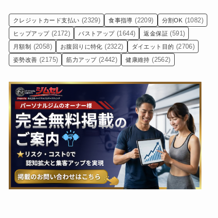
(2329)
(2209)
(1082)
クレジットカード支払い
食事指導
分割OK
(2172)
(1644)
(591)
ヒップアップ
バストアップ
返金保証
(2058)
(2322)
(2706)
月額制
お腹回りに特化
ダイエット目的
(2175)
(2442)
(2562)
姿勢改善
筋力アップ
健康維持