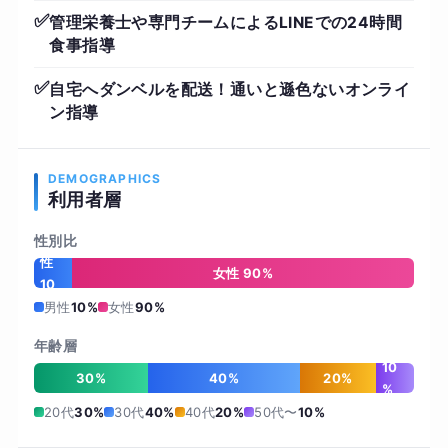
✅
管理栄養士や専門チームによるLINEでの24時間
食事指導
✅
自宅へダンベルを配送！通いと遜色ないオンライ
ン指導
DEMOGRAPHICS
利用者層
性別比
男
性
女性 90%
10
%
男性
10%
女性
90%
年齢層
10
30%
40%
20%
%
20代
30%
30代
40%
40代
20%
50代〜
10%