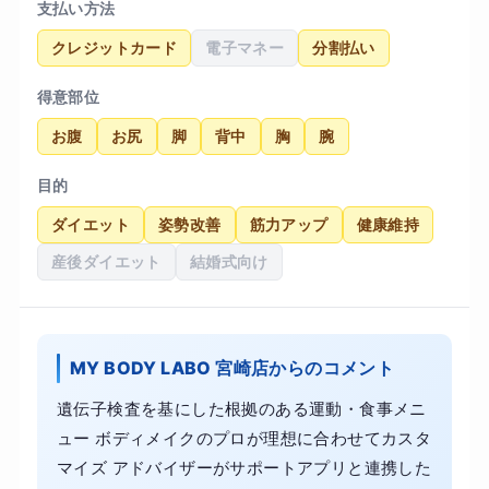
支払い方法
クレジットカード
電子マネー
分割払い
得意部位
お腹
お尻
脚
背中
胸
腕
目的
ダイエット
姿勢改善
筋力アップ
健康維持
産後ダイエット
結婚式向け
MY BODY LABO 宮崎店からのコメント
遺伝子検査を基にした根拠のある運動・食事メニ
ュー ボディメイクのプロが理想に合わせてカスタ
マイズ アドバイザーがサポートアプリと連携した