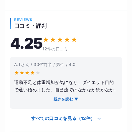
REVIEWS
口コミ・評判
4.25
★
★
★
★
★
12件の口コミ
A.Tさん / 30代前半 / 男性 / 4.0
★
★
★
★
★
運動不足と体重増加が気になり、ダイエット目的
で通い始めました。自己流ではなかなか続かなか
ったため、プロに見てもらいたいと思ったのがき
続きを読む ▼
っかけです。トレーニングは無理のない範囲でメ
ニューを組んでもらえ、フォームも丁寧に指導し
すべての口コミを見る（12件）
てもらえたので安心して取り組めました。食事に
ついても簡単なアドバイスをもらえたことで、日