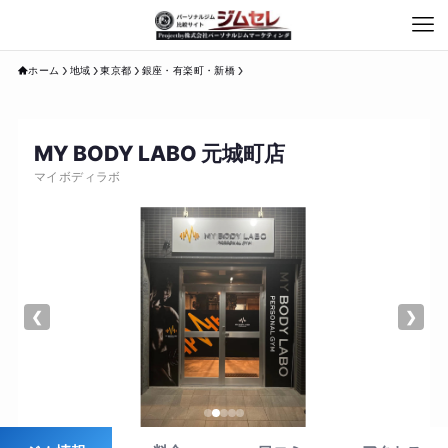
ホーム
地域
東京都
銀座・有楽町・新橋
MY BODY LABO 元城町店
マイボディラボ
❮
❯