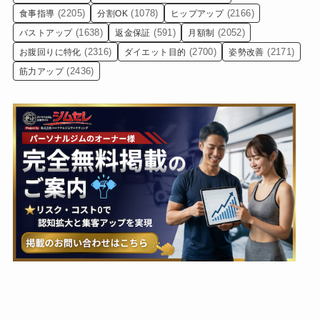
(2205)
(1078)
(2166)
食事指導
分割OK
ヒップアップ
(1638)
(591)
(2052)
バストアップ
返金保証
月額制
(2316)
(2700)
(2171)
お腹回りに特化
ダイエット目的
姿勢改善
(2436)
筋力アップ