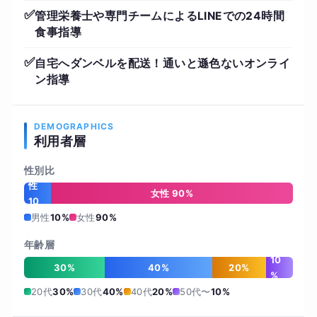
✅
管理栄養士や専門チームによるLINEでの24時間
食事指導
✅
自宅へダンベルを配送！通いと遜色ないオンライ
ン指導
DEMOGRAPHICS
利用者層
性別比
男
性
女性 90%
10
%
男性
10%
女性
90%
年齢層
10
30%
40%
20%
%
20代
30%
30代
40%
40代
20%
50代〜
10%