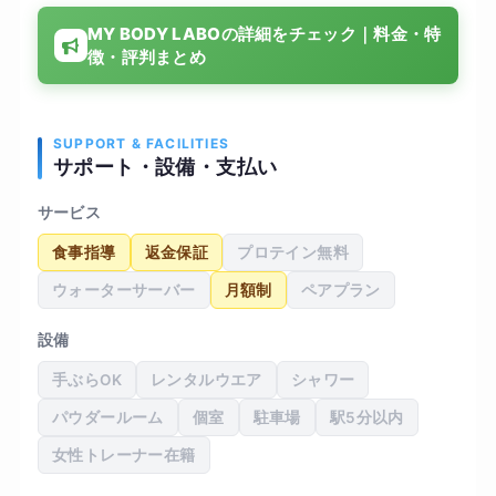
常生活でも意識が変わったと感じています。結果
MY BODY LABOの詳細をチェック｜料金・特
として体重も少しずつ減り、体力もついてきた実
徴・評判まとめ
感があります。設備も清潔で通いやすい環境でし
たが、料金はやや高めに感じたため、長期的に続
けるかは少し検討が必要だと思いました
SUPPORT & FACILITIES
サポート・設備・支払い
サービス
食事指導
返金保証
プロテイン無料
ウォーターサーバー
月額制
ペアプラン
設備
手ぶらOK
レンタルウエア
シャワー
パウダールーム
個室
駐車場
駅5分以内
女性トレーナー在籍