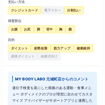
支払い方法
クレジットカード
電子マネー
分割払い
得意部位
お腹
お尻
脚
背中
胸
腕
目的
ダイエット
姿勢改善
筋力アップ
健康維持
産後ダイエット
結婚式向け
MY BODY LABO 元城町店からのコメント
遺伝子検査を基にした根拠のある運動・食事メニ
ュー ボディメイクのプロが理想に合わせてカスタ
マイズ アドバイザーがサポートアプリと連携した