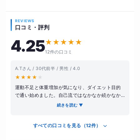
REVIEWS
口コミ・評判
4.25
★
★
★
★
★
12件の口コミ
A.Tさん / 30代前半 / 男性 / 4.0
★
★
★
★
★
運動不足と体重増加が気になり、ダイエット目的
で通い始めました。自己流ではなかなか続かなか
ったため、プロに見てもらいたいと思ったのがき
続きを読む ▼
っかけです。トレーニングは無理のない範囲でメ
ニューを組んでもらえ、フォームも丁寧に指導し
すべての口コミを見る（12件）
てもらえたので安心して取り組めました。食事に
ついても簡単なアドバイスをもらえたことで、日