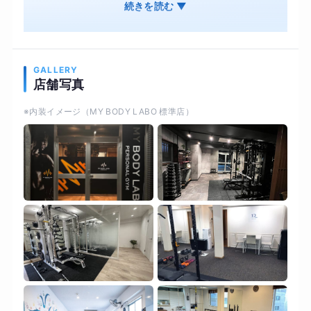
食事管理 オンライン・ジムそれぞれ併用OK 結果
続きを読む ▼
は出るのに、続けやすいオンライン・ジムそれぞ
れ併用OK オンライン用の専用機材で対面と変わ
らない結果を
GALLERY
店舗写真
※内装イメージ（MY BODY LABO 標準店）