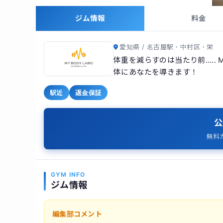
ジム情報
料金
愛知県 / 名古屋駅・中村区・栄
体重を減らすのは当たり前….. 
体にあなたを導きます！
駅近
返金保証
公
無料
GYM INFO
ジム情報
編集部コメント