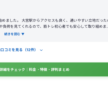
めました。 大宮駅からアクセスも良く、通いやすい立地だった
ムや負荷を見てくれるので、筋トレ初心者でも安心して取り組めま
に合わせて進めてくれるのが良かったです。 トレーニングを続け
続きを読む ▼
感でき、普段の生活でも姿勢や食事に気を使うようになりました
きる環境です。 料金はやや高めに感じますが、サポート内容を考
の口コミを見る（12件）
度は高いです。
BOの詳細をチェック｜料金・特徴・評判まとめ