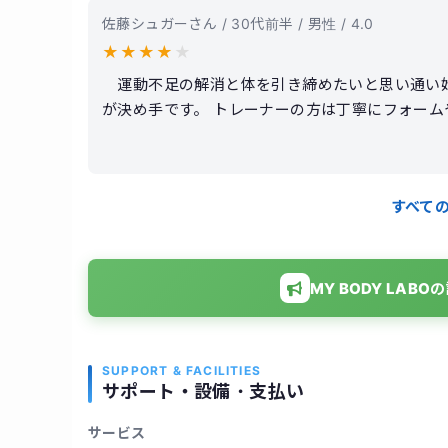
佐藤シュガーさん / 30代前半 / 男性 / 4.0
★
★
★
★
★
運動不足の解消と体を引き締めたいと思い通い始
が決め手です。 トレーナーの方は丁寧にフォー
た。 無理に追い込む感じではなく、自分のペース
中で、体のラインが少しずつ変わってきたのを実
設備も清潔感があり、落ち着いてトレーニングで
すべて
ると納得できる範囲だと思います。 全体的に満足
MY BODY LA
SUPPORT & FACILITIES
サポート・設備・支払い
サービス