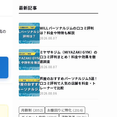
最新記事
WILLパーソナルジムの口コミ評判
高の
は？料金や特徴も解説
2026.08.07
ミヤザキジム（MIYAZAKI GYM）の
口コミ評判まとめ！料金や効果を徹
底調査
2026.08.07
芦屋のおすすめパーソナルジム5選！
口コミ評判で人気の店舗を料金・ト
レーナーで比較
2026.08.06
月額制
(2052)
お腹回りに特化
(2316)