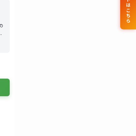
公式サイトはこちら
の
し
る
。
え