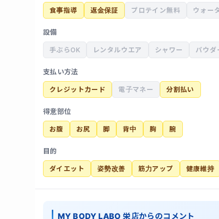
食事指導
返金保証
プロテイン無料
ウォー
設備
手ぶらOK
レンタルウエア
シャワー
パウダ
支払い方法
クレジットカード
電子マネー
分割払い
得意部位
お腹
お尻
脚
背中
胸
腕
目的
ダイエット
姿勢改善
筋力アップ
健康維持
MY BODY LABO 栄店からのコメント