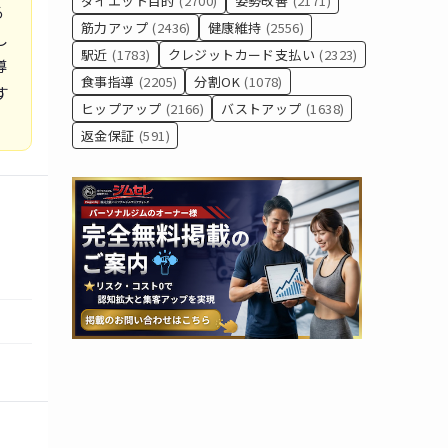
ダイエット目的
(2700)
姿勢改善
(2171)
る
筋力アップ
(2436)
健康維持
(2556)
し
駅近
(1783)
クレジットカード支払い
(2323)
導
食事指導
(2205)
分割OK
(1078)
す
ヒップアップ
(2166)
バストアップ
(1638)
返金保証
(591)