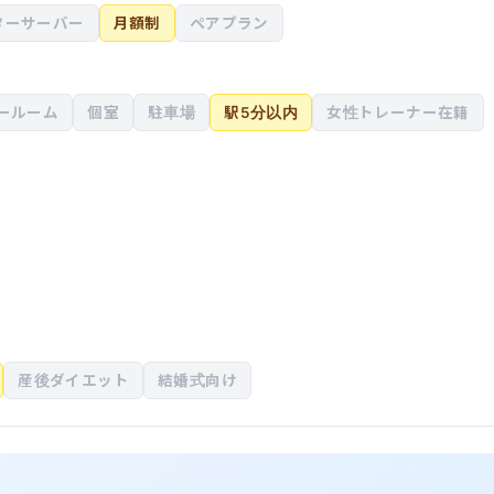
ターサーバー
月額制
ペアプラン
ールーム
個室
駐車場
駅5分以内
女性トレーナー在籍
産後ダイエット
結婚式向け