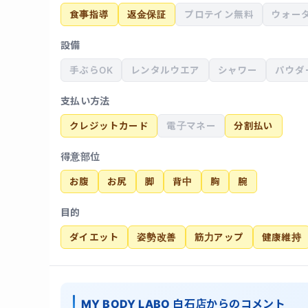
食事指導
返金保証
プロテイン無料
ウォー
設備
手ぶらOK
レンタルウエア
シャワー
パウダ
支払い方法
クレジットカード
電子マネー
分割払い
得意部位
お腹
お尻
脚
背中
胸
腕
目的
ダイエット
姿勢改善
筋力アップ
健康維持
MY BODY LABO 白石店からのコメント