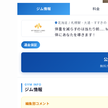
ジム情報
料金
北海道 / 札幌駅・大通・すすきの
体重を減らすのは当たり前….. 
体にあなたを導きます！
返金保証
公
無料
GYM INFO
ジム情報
編集部コメント