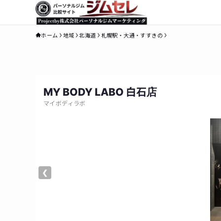
ホーム
地域
北海道
札幌駅・大通・すすきの
MY BODY LABO 白石店
マイボディラボ
❮