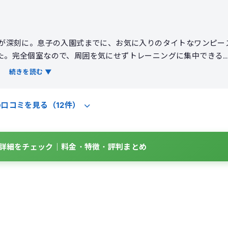
れが深刻に。息子の入園式までに、お気に入りのタイトなワンピー
た。完全個室なので、周囲を気にせずトレーニングに集中できる
の日の体調に合わせたメニューを組んでくれます。フォームの指
続きを読む ▼
」感覚をしっかり実感できました。3ヶ月で体重が4kg減り、何
も良くなり、疲れにくい体に。食事のアドバイスも現実的なので
の口コミを見る（12件）
BOの詳細をチェック｜料金・特徴・評判まとめ