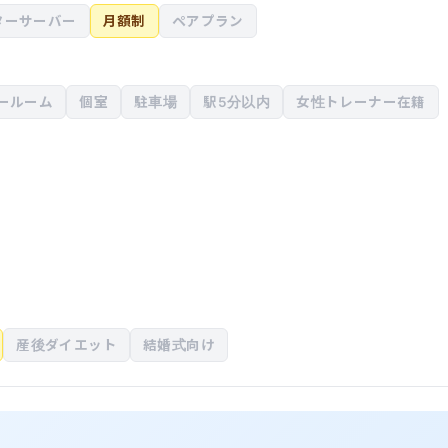
ターサーバー
月額制
ペアプラン
ールーム
個室
駐車場
駅5分以内
女性トレーナー在籍
産後ダイエット
結婚式向け