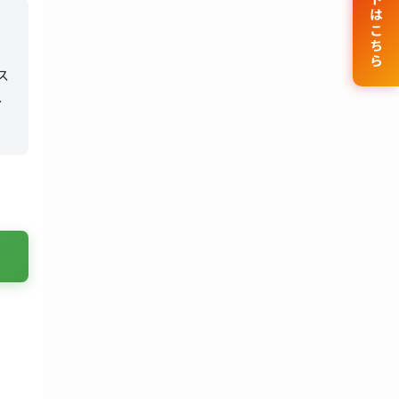
公式サイトはこちら
ス
の
導
よ
、