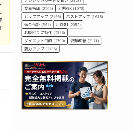
クレジットカード支払い
(2323)
る
食事指導
(2205)
分割OK
(1078)
し
ヒップアップ
(2166)
バストアップ
(1638)
導
返金保証
(591)
月額制
(2052)
す
お腹回りに特化
(2316)
ダイエット目的
(2700)
姿勢改善
(2171)
筋力アップ
(2436)