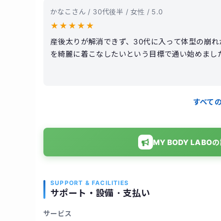
かなこさん / 30代後半 / 女性 / 5.0
★
★
★
★
★
産後太りが解消できず、30代に入って体型の崩
を綺麗に着こなしたいという目標で通い始めまし
が魅力です。トレーナーさんは知識が豊富で、そ
が非常に丁寧で、運動が苦手な私でも「効いている
りウエスト周りが劇的に引き締まりました！姿勢
すべて
無理なく健康的な生活習慣が身につきました。
MY BODY LA
SUPPORT & FACILITIES
サポート・設備・支払い
サービス