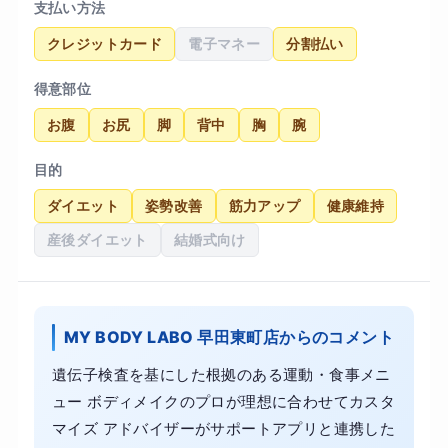
支払い方法
クレジットカード
電子マネー
分割払い
得意部位
お腹
お尻
脚
背中
胸
腕
目的
ダイエット
姿勢改善
筋力アップ
健康維持
産後ダイエット
結婚式向け
MY BODY LABO 早田東町店からのコメント
遺伝子検査を基にした根拠のある運動・食事メニ
ュー ボディメイクのプロが理想に合わせてカスタ
マイズ アドバイザーがサポートアプリと連携した