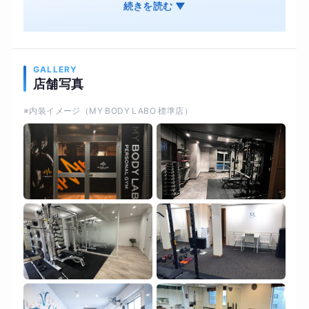
食事管理 オンライン・ジムそれぞれ併用OK 結果
続きを読む ▼
は出るのに、続けやすいオンライン・ジムそれぞ
れ併用OK オンライン用の専用機材で対面と変わ
らない結果を
GALLERY
店舗写真
※内装イメージ（MY BODY LABO 標準店）