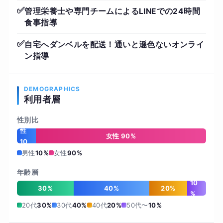
✅
管理栄養士や専門チームによるLINEでの24時間
食事指導
✅
自宅へダンベルを配送！通いと遜色ないオンライ
ン指導
DEMOGRAPHICS
利用者層
性別比
男
性
女性 90%
10
%
男性
10%
女性
90%
年齢層
10
30%
40%
20%
%
20代
30%
30代
40%
40代
20%
50代〜
10%