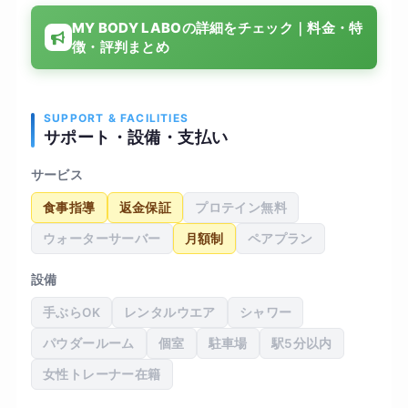
ける中で、体のラインが少しずつ変わってきたの
MY BODY LABOの詳細をチェック｜料金・特
を実感でき、普段の生活でも姿勢や食事に気を使
徴・評判まとめ
うようになりました。 設備も清潔感があり、落ち
着いてトレーニングできる環境です。 料金はやや
高めに感じますが、サポート内容を考えると納得
できる範囲だと思います。 全体的に満足度は高い
SUPPORT & FACILITIES
サポート・設備・支払い
です。
サービス
食事指導
返金保証
プロテイン無料
ウォーターサーバー
月額制
ペアプラン
設備
手ぶらOK
レンタルウエア
シャワー
パウダールーム
個室
駐車場
駅5分以内
女性トレーナー在籍