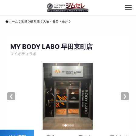
ホーム
地域
岐阜県
大垣・養老・垂井
MY BODY LABO 早田東町店
マイボディラボ
❮
❯