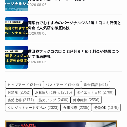
2026.08.06
青葉台でおすすめのパーソナルジム2選！口コミ評価と
料金で人気店を徹底比較
2026.08.06
世田谷フィジコの口コミ評判まとめ！料金や効果につ
いて徹底解説
2026.08.06
(2166)
(1638)
(591)
ヒップアップ
バストアップ
返金保証
(2052)
(2316)
(2700)
月額制
お腹回りに特化
ダイエット目的
(2171)
(2436)
(2556)
姿勢改善
筋力アップ
健康維持
(2323)
(2205)
(1078)
クレジットカード支払い
食事指導
分割OK