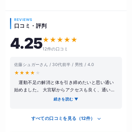
REVIEWS
口コミ・評判
4.25
★
★
★
★
★
12件の口コミ
佐藤シュガーさん / 30代前半 / 男性 / 4.0
★
★
★
★
★
運動不足の解消と体を引き締めたいと思い通い
始めました。 大宮駅からアクセスも良く、通いや
すい立地だったのが決め手です。 トレーナーの方
続きを読む ▼
は丁寧にフォームや負荷を見てくれるので、筋ト
レ初心者でも安心して取り組めました。 無理に追
すべての口コミを見る（12件）
い込む感じではなく、自分のペースに合わせて進
めてくれるのが良かったです。 トレーニングを続