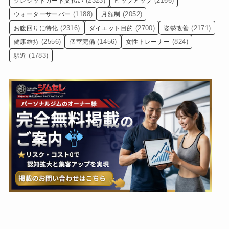
(2323)
(2166)
クレジットカード支払い
ヒップアップ
(1188)
(2052)
ウォーターサーバー
月額制
(2316)
(2700)
(2171)
お腹回りに特化
ダイエット目的
姿勢改善
(2556)
(1456)
(824)
健康維持
個室完備
女性トレーナー
(1783)
駅近