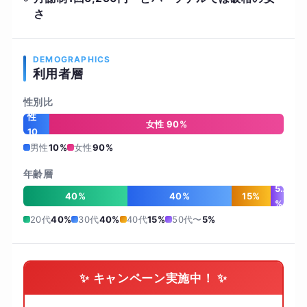
さ
DEMOGRAPHICS
利用者層
性別比
男
性
女性 90%
10
%
男性
10%
女性
90%
年齢層
5
40%
40%
15%
%
20代
40%
30代
40%
40代
15%
50代〜
5%
✨ キャンペーン実施中！ ✨