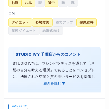
お腹
お尻
脚
背中
胸
腕
目的
ダイエット
姿勢改善
筋力アップ
健康維持
産後ダイエット
結婚式向け
STUDIO IVY 千葉店からのコメント
STUDIO IVYは、マシンピラティスを通して「理
想の自分を叶える場所」であることをコンセプト
に、洗練された空間と質の高いサービスを提供し
ています。 インストラクターとのマンツーマンレ
続きを読む ▼
ッスンだからこそ、姿勢改善やダイエット、骨盤
の歪みといったお悩みにも、丁寧に寄り添ったオ
ーダーメイドのプログラムが可能です。 ・内側か
GALLERY