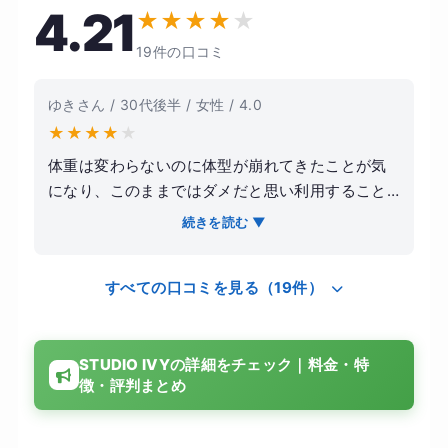
4.21
★
★
★
★
★
19件の口コミ
ゆきさん / 30代後半 / 女性 / 4.0
★
★
★
★
★
体重は変わらないのに体型が崩れてきたことが気
になり、このままではダメだと思い利用すること
にしました。まだ新しいこともあり綺麗で清潔感
続きを読む ▼
があるスタジオで、体験レッスンもとても楽しか
ったのでここなら続けられそうと感じられて良か
すべての口コミを見る（19件）
ったです。インストラクターさんも丁寧に教えて
くれるのはもちろんなこと、笑顔で楽しく過ごせ
る空間という点がとても良いも感じました。すぐ
STUDIO IVYの詳細をチェック｜料金・特
に効果があるわけではないとはいえ筋肉痛にはな
徴・評判まとめ
ったし、少し体が引き締まったし、体型キープの
ために普段からの生活や習慣にも気をつけようと
いう意思が生まれて良かったです。