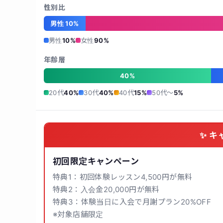
性別比
男性 10%
男性
10%
女性
90%
年齢層
40%
20代
40%
30代
40%
40代
15%
50代〜
5%
✨ キ
初回限定キャンペーン
特典1：初回体験レッスン4,500円が無料
特典2：入会金20,000円が無料
特典3：体験当日に入会で月謝プラン20%OFF
※対象店舗限定