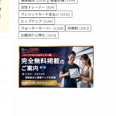
健康維持
(2556)
個室完備
(1456)
ど
女性トレーナー
(824)
さ
クレジットカード支払い
(2323)
を
ヒップアップ
(2166)
ウォーターサーバー
(1188)
月額制
(2052)
お腹回りに特化
(2316)