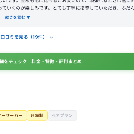
しいです。金額も他に比べるとお安いので、頑張れるときは週に
っていくのが楽しみです。とても丁寧に指導していただき、ふだ
し、短時間で身体がとてもスッキリし写真でも姿勢改善や引き締
続きを読む ▼
ての店舗でレッスンが受けられるので、いつも通う店舗で予約が
す。
の口コミを見る（19件）
Yの詳細をチェック｜料金・特徴・評判まとめ
ターサーバー
月額制
ペアプラン