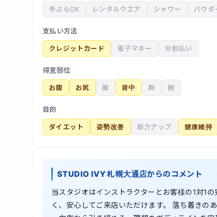
手ぶらOK
レンタルウエア
シャワー
パウダ
支払い方法
クレジットカード
電子マネー
分割払い
得意部位
お腹
お尻
脚
背中
胸
腕
目的
ダイエット
姿勢改善
筋力アップ
健康維持
STUDIO IVY 札幌大通店からのコメント
当スタジオはインストラクターとお客様の1対1
く、安心してご来店いただけます。 落ち着きの