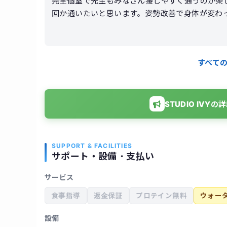
完全個室で先生もみなさん接しやすく通うのが楽
回か通いたいと思います。姿勢改善で身体が変わ
は運動が苦手なのですがやる気がアップしました
りを実感できました。ぜひまた伺いたいです。全
れなくても他の店舗で予約が取れることも便利で
すべて
STUDIO IV
SUPPORT & FACILITIES
サポート・設備・支払い
サービス
食事指導
返金保証
プロテイン無料
ウォー
設備