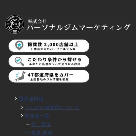
運営者情報
ジムセレ編集部について
監修者一覧
岸 英汰
篠原 友樹