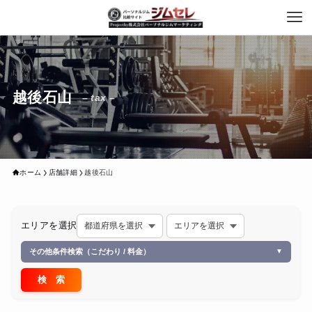
越後石山
– tax –
ホーム
店舗詳細
越後石山
エリアを選択
その他条件検索（こだわり / 料金）
▼