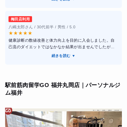
【感想】
康法、体によいストレッチなどを取り入れて生活してるた
よく深夜に利用。設備は整っていた。唯一、ドリンク設備
め、リバウンドしていません。
が故障していたのに、表示がなく、いつ改善されるか不明
服もサイズダウンして、ライザップに通って良い事とばか
梅田店利用
だったためそこだけ気になっていた。
りでした。
八嶋太郎さん / 30代前半 / 男性 / 5.0
【結果・変化】
★
★
★
★
★
19キロ痩せられた。入会特典で、アプリで連携できる体重
健康診断の数値改善と体力向上を目的に入会しました。自
計をいただけたので記録も楽に続けられた。ただ深夜に利
己流のダイエットではなかなか結果が出ませんでしたが、
用していた為、昼間スタッフさんがいる時に利用してアド
専属トレーナーの方がトレーニングだけでなく食事面まで
バイス等受けながらトレーニングしてみたかった。（現在
続きを読む ▼
丁寧にサポートしてくれたため、無理なく継続できまし
退会済み）
た。毎回その日の体調に合わせてメニューを調整してもら
えたので安心して取り組めました。通い始めてから体重や
体脂肪率が改善し、筋力も向上したと実感しています。ま
駅前筋肉留学GO 福井丸岡店｜パーソナルジ
た、食事内容を意識する習慣が身につき、生活習慣そのも
ム福井
のが良い方向に変わりました。目標達成に向けて親身に伴
走してくれるジムだと思います。