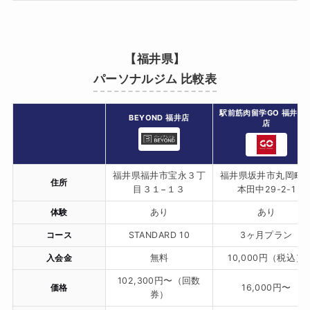
【福井県】
パーソナルジム 比較表
駅前筋肉留学GO 福井丸
BEYOND 福井店
店
福井県福井市宝永３丁
福井県坂井市丸岡町
住所
目３１−１３
本田中29-2-1
体験
あり
あり
コース
STANDARD 10
3ヶ月プラン
入会金
無料
10,000円（税込）
102,300円〜（回数
価格
16,000円〜
券）