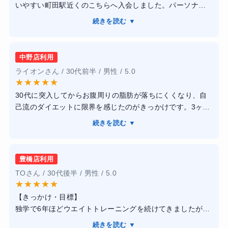
いやすい町田駅近くのこちらへ入会しました。パーソナル
はストイックなイメージでしたが、トレーナーさんが同世
続きを読む ▼
代の悩みにも寄り添ってくれて、毎回楽しく追い込めま
す。フォームの癖を的確に直してくれるので、短時間でも
筋肉にしっかり効いている実感がすごいです！ウェアレン
中野店利用
タルもあり、仕事帰りに手ぶらで寄れるのが最高に楽で
ライオンさん / 30代前半 / 男性 / 5.0
す。体重はあまり変わりませんでしたが、気になっていた
★
★
★
★
★
二の腕が引き締まりました。食事指導のおかげで食べない
30代に突入してからお腹周りの脂肪が落ちにくくなり、自
ダイエットを卒業しできたのが一生の財産です。
己流のダイエットに限界を感じたのがきっかけです。3ヶ月
でマイナス5キロを目標に、正しい筋トレフォームと食事管
続きを読む ▼
理を身につけたいと思い通い始めました。パーソナルジム
は高額なイメージがありましたが、ハイパーは非常にリー
ズナブルで、トレーナーの方も親身になって指導してくれ
豊橋店利用
ました。トレーニングは毎回限界の手前まで追い込まれま
TOさん / 30代後半 / 男性 / 5.0
すが、絶妙なタイミングで声をかけてくれるのでモチベー
★
★
★
★
★
ションが維持しやすかったです。食事指導も過度な制限で
【きっかけ・目標】
はなく、コンビニ等で買える代替案を具体的に提示してく
独学で6年ほどウエイトトレーニングを続けてきましたが、
れるなど、実践的なアドバイスが多かったです。
自己流のフォームによる停滞期を感じていたため、プロの
続きを読む ▼