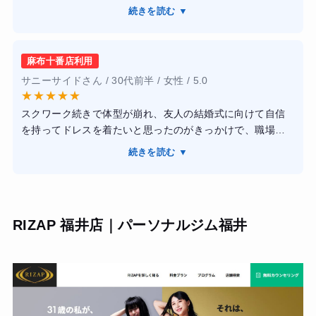
ジムの中はとても清潔感あふれるもので、快適に過ごすこ
ョンが爆上がりします。また、BEYONDの大きな特徴であ
続きを読む ▼
とができました。
る「糖質を制限しない食事管理」は、米を食べながら痩せ
また、服や靴、タオルなどを持って行かなくても大丈夫な
られるので、空腹のストレスがほとんどなかったのが驚き
点が何よりも魅力的でした。
でした。理論に基づいたサプリメントの摂取タイミングな
麻布十番店利用
仕事帰りに寄る場合、どうしても気になるのが荷物の多さ
どのアドバイスも非常にプロフェッショナルです。
サニーサイドさん / 30代前半 / 女性 / 5.0
です。
【結果・変化】
★
★
★
★
★
その点を考えると、やはりこういった店舗サービスが手厚
2ヶ月のコースで体脂肪率が18%から12%まで落ち、目標だ
スクワーク続きで体型が崩れ、友人の結婚式に向けて自信
いところに行きたいなと思います。
った腹筋のラインがはっきりと見えるようになりました。
を持ってドレスを着たいと思ったのがきっかけで、職場か
友人からも「肩幅が広くなった」と驚かれます。何より、
ら通いやすいBEYOND麻布十番店を選びました。
また、プロテインを持っていく必要がなく店で出してくれ
続きを読む ▼
正しいフォームで高重量を扱う楽しさを知ったことで、ジ
店内は想像以上にスタイリッシュで、高級ホテルのような
るのもポイントが高いです。
ム通いが「義務」から「最高の趣味」に変わりました。ウ
清潔感があり、通うこと自体がモチベーションに繋がりま
ェアやプロテインも用意されており、アメニティも充実し
す。トレーナーさんは大会入賞者などのプロフェッショナ
ているので、仕事の合間にモチベーション高く通い続ける
ルばかりで、単に追い込むだけでなく、私の骨格や筋肉の
ことができました。
RIZAP 福井店｜パーソナルジム福井
付き方に合わせた理論的な指導をしてくれました。特に
「糖質制限を一切しない」食事管理のおかげで、大好きな
白米を我慢することなく、ストレスを溜めずに続けられた
のは驚きです。
結果として3ヶ月で体重以上に見た目が引き締まり、長年の
悩みだった猫背も改善されました。料金は決して安くはあ