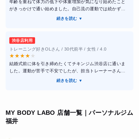
年齢を重ねて体力の低下や体重増加が気になり始めたこと
がきっかけで通い始めました。自己流の運動では続かず、
正しい方法を知りたいと思いパーソナルジムを選びまし
続きを読む ▼
た。トレーニングは無理のない内容から始まり、体調やそ
の日の状態を見ながら調整してくれる点が印象に残ってい
ます。フォームの説明も分かりやすく、なぜこの動きをす
渋谷店利用
るのかを丁寧に教えてもらえました。数か月通う中で体重
トレーニング好きOLさん / 30代前半 / 女性 / 4.0
が少しずつ落ち、階段の上り下りが楽になるなど日常生活
★
★
★
★
★
での変化を実感できました。運動への意識も高まり、生活
結婚式前に体を引き締めたくてチキンジム渋谷店に通いま
リズムを見直すきっかけになったと感じています。
した。運動が苦手で不安でしたが、担当トレーナーさんが
フォームを丁寧に直してくれたり、食事のアドバイスも具
続きを読む ▼
体的だったので続けやすかったです。トレーニングは毎回
しっかり追い込んでくれるのに、無理をさせないバランス
が絶妙でした。2ヶ月で体重は−4kg、特にウエスト周りがス
ッキリしてドレスのサイズが変わりました。設備も清潔で
MY BODY LABO 店舗一覧｜パーソナルジム
予約も取りやすく、総合的に満足していますが、料金はや
福井
や高めに感じました。