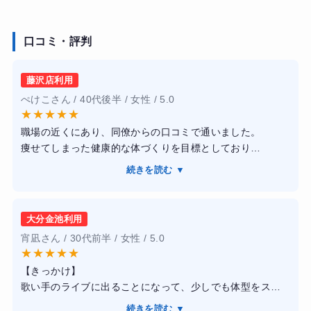
口コミ・評判
藤沢店利用
ぺけこさん / 40代後半 / 女性 / 5.0
★
★
★
★
★
職場の近くにあり、同僚からの口コミで通いました。
痩せてしまった健康的な体づくりを目標としており
トレーナーさんは食事管理も含めて対応してもらえまし
続きを読む ▼
た。予約は比較的とりやすく、継続しやすい環境を作って
くれました。
トレーニングにおいても、わたしが飽きっぽい性格なのを
大分金池利用
知っているため、詰め込みすぎず一つ一つ丁寧に対応して
宵凪さん / 30代前半 / 女性 / 5.0
くれた気がしています。
★
★
★
★
★
また、食生活についても、調理法から食べ方など細かい部
【きっかけ】
分を提案してくれたおかげで、早い段階から体重を落とす
歌い手のライブに出ることになって、少しでも体型をスリ
ことができたのも嬉しかったです。
ムにしようと思って入会。
結果的にはトレーナーさんのおかげで、日常の食生活や健
続きを読む ▼