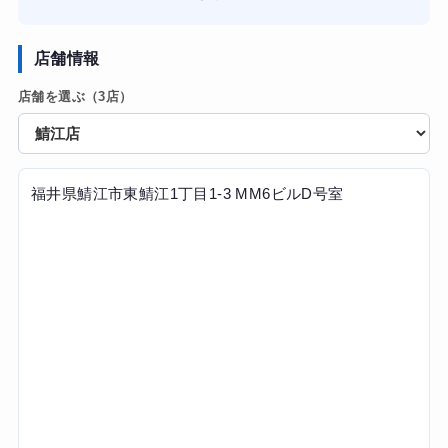
目からフォームを矯正してもらい、さらなる筋量アップと
扱う重量の向上を目的に通い始めました。
店舗情報
【感想】
店舗を選ぶ（3店）
トレーナーの方が非常に知識豊富で、自分では気づかなか
ったスクワットやデッドリフトの細かな重心のズレを的確
に指摘してくれました。マンツーマンなので、限界付近で
の補助も絶妙なタイミングで入ってくださり、一人では追
い込みきれない領域までしっかりとトレーニングができま
福井県鯖江市東鯖江1丁目1-3 MM6ビルD号室
した。また、食事指導も極端な制限ではなく、私の生活ス
タイルに合わせたPFCバランスを提案してくれたので、ス
トレスなく継続できました。
【結果・変化】
2ヶ月間の受講で、ベンチプレスのMAX重量が更新できただ
けでなく、懸念していた腰への負担もフォーム改善によっ
て軽減されました。設備も清掃が行き届いており、パーソ
ナルジムとしては非常にリーズナブルな価格設定なので、
コストパフォーマンスは最高だと感じています。初心者の
方はもちろん、私のような経験者でも新しい発見があるジ