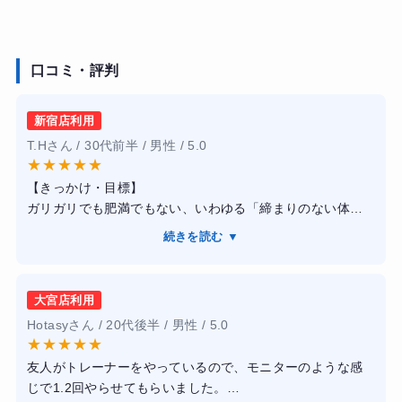
口コミ・評判
新宿店利用
T.Hさん / 30代前半 / 男性 / 5.0
★
★
★
★
★
【きっかけ・目標】
ガリガリでも肥満でもない、いわゆる「締まりのない体
型」を打破したくて入会しました。夏に海へ行く予定があ
続きを読む ▼
ったため、単に体重を落とすのではなく、胸板を厚くし腹
筋を割る「魅せる体作り」を目標に掲げました。
【感想】
大宮店利用
新宿店を利用しましたが、トレーナー全員が大会入賞者レ
Hotasyさん / 20代後半 / 男性 / 5.0
ベルの身体をしており、説得力が段違いでした。トレーニ
★
★
★
★
★
ングはかなりハードですが、こちらの限界を見極めた上で
友人がトレーナーをやっているので、モニターのような感
の追い込み方が絶妙で、自分一人では絶対に到達できない
じで1.2回やらせてもらいました。
強度で追い込めます。「あと1回！」の掛け声でモチベーシ