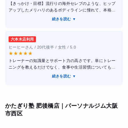
【きっかけ・目標】流行りの海外セレブのような、ヒップ
す。無理な食事制限はなく、糖質を適切に摂りながら体を
アップしたメリハリのあるボディラインに憧れて、本格的
作る方針も自分に合っていました。
なボディメイクを目的に入会しました。
【結果・変化】
続きを読む ▼
【感想】内装がとにかくスタイリッシュで美しく、通うだ
2ヶ月のコースで体重はマイナス5kg、体脂肪率は6%落ちま
けで美意識が刺激される環境です。担当のトレーナーさん
した。見た目が明らかに変わり、友人からも驚かれます。
は非常にフレンドリーで、私の目指す体型に特化したスク
正しいトレーニング習慣が身についたのが最大の収穫で
六本木店利用
ワットのバリエーションやマシンの使い方を網羅的に教え
す。
ヒーヒーさん / 20代後半 / 女性 / 5.0
てくれました。モチベーションが落ちそうな時も上手く言
★
★
★
★
★
葉をかけて引っ張ってくれました。
トレーナーの知識量とサポート力の高さです。単にトレー
【結果・変化】3ヶ月の継続でお尻の位置が目に見えて上が
ニングを教えるだけでなく、食事や生活習慣についても細
り、ウエストとの高低差がはっきりした綺麗なシルエット
かくアドバイスしてもらえるため、無理なく続けることが
を作ることができました。食事の栄養バランスへの知識も
続きを読む ▼
できました。店内は清潔感があり、トレーニングへのモチ
深まり、お菓子への欲求が自然と消えたことにも驚いてい
ベーションも自然と上がります。実際に体重や体型の変化
ます。
だけでなく、姿勢の改善や体力向上も実感できました。料
金は決して安くありませんが、その分サービスの質は高
かたぎり塾 肥後橋店｜パーソナルジム大阪
く、本気で身体を変えたい人には満足度の高いジムだと感
市西区
じました。