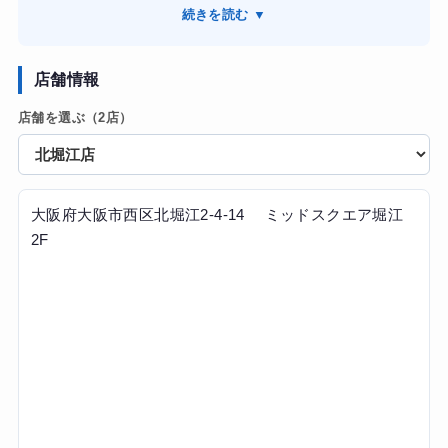
なので、その日の体調に合わせたメニューを組んでくれま
続きを読む ▼
す。フォームの崩れを細かく修正してくれるので、短時間
でも筋肉にしっかり効いている実感が凄いです。トレーナ
ーさんは知識が豊富で、無理な食事制限ではなく何を食べ
店舗情報
ればいいかを論理的に教えてくれるので、ストレスなく続
店舗を選ぶ（2店）
けられています。4ヶ月で体重-5kgで期待以上に痩せられま
した。全体的にサイズダウンして、念願のワンピースも着
られるようになりよかったです！
大阪府大阪市西区北堀江2-4-14 ミッドスクエア堀江
2F