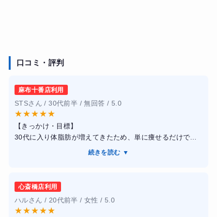
口コミ・評判
麻布十番店利用
STSさん / 30代前半 / 無回答 / 5.0
★
★
★
★
★
【きっかけ・目標】
30代に入り体脂肪が増えてきたため、単に痩せるだけでな
く、筋肉をつけてカッコいい体になりたいと思い入会しま
続きを読む ▼
した。
【感想】
トレーナーの方々が皆さん現役のフィジーク選手などで、
心斎橋店利用
指導の説得力が違います。フォームの細かな修正から、モ
ハルさん / 20代前半 / 女性 / 5.0
チベーションを維持する声掛けまで完璧でした。施設も非
★
★
★
★
★
常に清潔で高級感があり、通うのが楽しみになる空間で