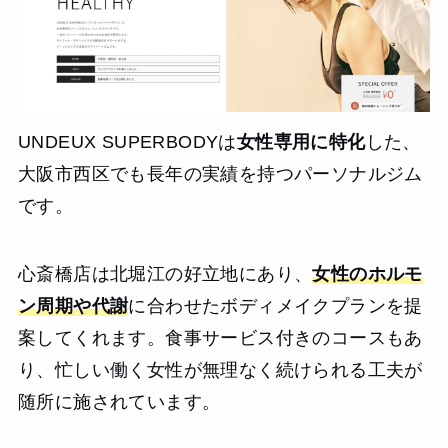
ー調整も柔軟にしてくれるため、運動が苦手な中高年の男
性でも非常に通いやすい雰囲気だと思います。完全個室で
他人の目を気にせずトレーニングに集中できるのも大きな
メリットです。
UNDEUX SUPERBODYは
女性専用に特化
した、
大阪市西区でも長年の実績を持つパーソナルジム
です。
心斎橋店は北堀江の好立地にあり、
女性のホルモ
ン周期や代謝
に合わせたボディメイクプランを提
案してくれます。食事サービス付きのコースもあ
り、忙しい働く女性が無理なく続けられる工夫が
随所に施されています。