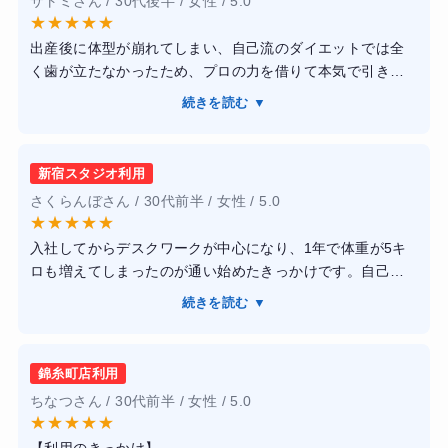
サトミさん / 30代後半 / 女性 / 5.0
★
★
★
★
★
出産後に体型が崩れてしまい、自己流のダイエットでは全
く歯が立たなかったため、プロの力を借りて本気で引き締
めたいと思い通い始めました。トレーニングは個々の体力
続きを読む ▼
に合わせて絶妙な負荷をかけてくれるので、運動が苦手な
私でも最後までやり遂げることができました。トレーナー
の方は知識が豊富で、フォームの修正だけでなく食事管理
新宿スタジオ利用
のアドバイスも非常に丁寧です。内装は非常に清潔感があ
さくらんぼさん / 30代前半 / 女性 / 5.0
り、アメニティも充実しているので、仕事帰りでも手ぶら
★
★
★
★
★
で通えるのが大きな魅力でした。3ヶ月通った結果、体重以
入社してからデスクワークが中心になり、1年で体重が5キ
上に見た目の変化が大きく、周囲からも痩せたと言われる
ロも増えてしまったのが通い始めたきっかけです。自己流
ようになり、毎日の服選びが楽しくなりました。糖質制限
の食事制限では仕事中の集中力が持たず、プロの指導のも
ではなくバランスを重視した食事指導のおかげで、リバウ
続きを読む ▼
とで健康的に、かつリバウンドしない体作りを目標に掲げ
ンドの不安もなく健康的な生活習慣が身についたと感じて
ました。特に、スーツを綺麗に着こなせるように下半身を
います。入会金や月謝は安くはありませんが、設備の質や
引き締めたいと考えていました。新宿スタジオは駅から近
サポート体制を考えれば十分すぎる価値があると感じまし
錦糸町店利用
く、仕事帰りでも通いやすい立地が決め手でした。ウェア
た。
ちなつさん / 30代前半 / 女性 / 5.0
やシューズ、タオルまで全て無料でレンタルできるため、
★
★
★
★
★
重い荷物がいらないことが本当に助かります。トレーニン
【利用のきっかけ】