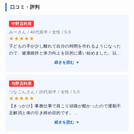
口コミ・評判
中野店利用
みーさん / 40代前半 / 女性 / 5.0
★
★
★
★
★
子どもの手が少し離れて自分の時間を作れるようになった
ので、健康維持と体力向上を目的に通い始めました。以前
はフィットネスクラブに入会しても長続きしませんでした
続きを読む ▼
が、予約制でトレーナーの方がしっかり見てくれるため、
自然と通う習慣ができました。
与野店利用
トレーニングは筋力アップだけでなく姿勢改善を意識した
つなごんさん / 20代前半 / 女性 / 5.0
内容も多く、肩こりや腰の負担が軽くなったように感じて
★
★
★
★
★
います。毎回フォームを細かく修正してもらえるので、安
【きっかけ】事務仕事で肩こり頭痛が酷かったので運動不
全に運動できました。施設も清潔感があり、女性でも利用
足解消と体の引き締め目的です。
しやすい雰囲気です。
【感想】パーソナルで他に人がいなかったので集中してで
続きを読む ▼
きたことやお話ししながら楽しく取り組むことができまし
通い始めて約4か月で体重の変化は大きくありませんでした
た。私にあった内容を作ってくれるので無理なく続けるこ