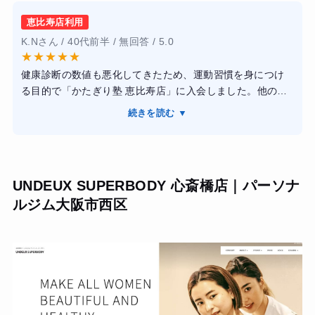
が、体脂肪率が下がり、以前より身体が引き締まりまし
とができました。パーソナルにしては安かったと思いま
た。日常生活でも階段の上り下りが楽になり、運動への苦
恵比寿店利用
す。
手意識がなくなったのが一番の成果だと思います。
K.Nさん / 40代前半 / 無回答 / 5.0
【結果・変化】肩こりの改善に繋がりました。体重の変化
★
★
★
★
★
はあまり求めていませんでしたが全体的に引き締まったよ
健康診断の数値も悪化してきたため、運動習慣を身につけ
うに感じます。
る目的で「かたぎり塾 恵比寿店」に入会しました。他の中
価格帯や高額なジムのような一括払いは抵抗がありました
続きを読む ▼
が、こちらは月額制で通いやすく、無理な勧誘もなかった
ので自分のペースで始められると感じたのが決め手です。
実際の指導内容は非常に理論的で、単に重いものを持ち上
げて追い込むのではなく、関節の可動域や正しいフォーム
UNDEUX SUPERBODY 心斎橋店｜パーソナ
を重視したトレーニングを提案してくれます。おかげで悩
ルジム大阪市西区
んでいた腰痛が劇的に改善され、日常生活での疲れも溜ま
りにくくなりました。
短期間で何十キロも落とすような過激なダイエットではあ
りませんが、無理のない食事アドバイスと週1〜2回の運動
を継続することで、半年間で体脂肪率が5%ほど落ち、健康
的な体を維持する習慣が完全に定着しました。トレーナー
さんは専門知識が豊富で、その日の体調に合わせたメニュ