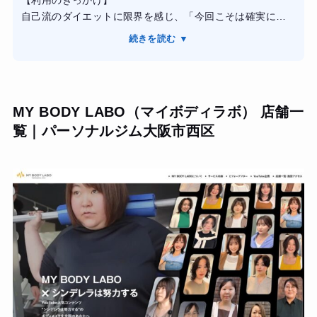
グはマンツーマンで、その日の仕事の疲れ具合に合わせて
自己流のダイエットに限界を感じ、「今回こそは確実に成
メニューを微調整してくれました。担当のトレーナーさん
果を出したい」と思い切って入会したのがきっかけです。
はアプローチも上手で、停滞期で心が折れそうな時もポジ
続きを読む ▼
【トレーニング内容】
ティブな声掛けで支えてくれたのが心強かったです。3ヶ月
指導は1回50分間。自分の体力に合わせた荷重トレーニング
のコースを終えて、体重はマイナス4.8キロ、ウエストはマ
（ウエイトトレーニング）をメインに、最後には丁寧なス
イナス6センチを達成しました。数値以上に、パンパンだっ
トレッチで体をケアしてもらえる構成でした。プロの視点
たスカートのホックに余裕ができたのが嬉しいです。
MY BODY LABO（マイボディラボ） 店舗一
でフォームを修正してもらえるため、効率よく筋肉に効い
覧｜パーソナルジム大阪市西区
ている感覚があり、一人で運動するよりもずっと充実した
時間でした。
【結果とその後】
結果として、数ヶ月で目標だった5キロのダイエットに成功
しました！周りからも「スッキリしたね」と言われ、大き
な達成感を得ることができました。
しかし、コース終了後に以前の食生活へ戻ってしまい、残
念ながらリバウンドも経験しました。トレーニングで痩せ
られることは証明できましたが、体型を維持するためには
ジムでの運動習慣だけでなく、卒業後の自己管理がいかに
大切かを痛感しています。