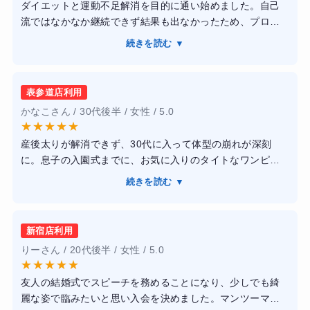
ダイエットと運動不足解消を目的に通い始めました。自己
流ではなかなか継続できず結果も出なかったため、プロの
トレーナーに見てもらえる点に魅力を感じて入会しまし
続きを読む ▼
た。トレーニングは自分のレベルに合わせて無理なく進め
てくれるので、初心者でも安心して取り組めました。ま
た、フォームや食事についても丁寧にアドバイスしてもら
表参道店利用
えるため、日常生活でも意識が変わりました。通い続ける
かなこさん / 30代後半 / 女性 / 5.0
ことで体力がつき、体重も徐々に減少し、見た目にも変化
★
★
★
★
★
を感じられるようになりました。スタッフの方も親切で、
産後太りが解消できず、30代に入って体型の崩れが深刻
モチベーションを維持しやすい環境だと思います。
に。息子の入園式までに、お気に入りのタイトなワンピー
スを綺麗に着こなしたいという目標で通い始めました。完
続きを読む ▼
全個室なので、周囲を気にせずトレーニングに集中できる
のが魅力です。トレーナーさんは知識が豊富で、その日の
体調に合わせたメニューを組んでくれます。フォームの指
新宿店利用
導が非常に丁寧で、運動が苦手な私でも「効いている」感
りーさん / 20代後半 / 女性 / 5.0
覚をしっかり実感できました。3ヶ月で体重が4kg減り、何
★
★
★
★
★
よりウエスト周りが劇的に引き締まりました！姿勢も良く
友人の結婚式でスピーチを務めることになり、少しでも綺
なり、疲れにくい体に。食事のアドバイスも現実的なの
麗な姿で臨みたいと思い入会を決めました。マンツーマン
で、無理なく健康的な生活習慣が身につきました。