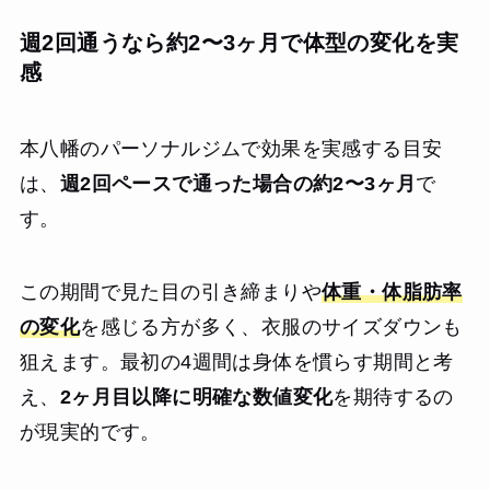
週2回通うなら約2〜3ヶ月で体型の変化を実
感
本八幡のパーソナルジムで効果を実感する目安
は、
週2回ペースで通った場合の約2〜3ヶ月
で
す。
この期間で見た目の引き締まりや
体重・体脂肪率
の変化
を感じる方が多く、衣服のサイズダウンも
狙えます。最初の4週間は身体を慣らす期間と考
え、
2ヶ月目以降に明確な数値変化
を期待するの
が現実的です。