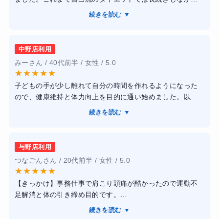
たため、正しいトレーニング方法と食事管理を学ぶことを
続きを読む ▼
目標に通い始めました。
トレーニングは一人ひとりの体力や目的に合わせて調整し
中野店利用
てもらえます。フォームの指導がとても丁寧で、どの筋肉
みーさん / 40代前半 / 女性 / 5.0
を意識すればよいかを分かりやすく説明してくれました。
★
★
★
★
★
また、食事についても無理な制限ではなく継続しやすいア
子どもの手が少し離れて自分の時間を作れるようになった
ドバイスが中心だったので、ストレスなく続けられまし
ので、健康維持と体力向上を目的に通い始めました。以前
た。
はフィットネスクラブに入会しても長続きしませんでした
続きを読む ▼
が、予約制でトレーナーの方がしっかり見てくれるため、
通い始めてから数か月で体重が減少し、体脂肪率も改善し
自然と通う習慣ができました。
ました。以前より疲れにくくなり、日常的に運動する習慣
も身につきました。施設は清潔感があり予約も取りやすか
与野店利用
トレーニングは筋力アップだけでなく姿勢改善を意識した
ったため、仕事をしながらでも無理なく通えました。料金
つなごんさん / 20代前半 / 女性 / 5.0
内容も多く、肩こりや腰の負担が軽くなったように感じて
とサービス内容のバランスが良く、初めてパーソナルジム
★
★
★
★
★
います。毎回フォームを細かく修正してもらえるので、安
を利用する人にもおすすめできると感じています。
【きっかけ】事務仕事で肩こり頭痛が酷かったので運動不
全に運動できました。施設も清潔感があり、女性でも利用
足解消と体の引き締め目的です。
しやすい雰囲気です。
【感想】パーソナルで他に人がいなかったので集中してで
続きを読む ▼
きたことやお話ししながら楽しく取り組むことができまし