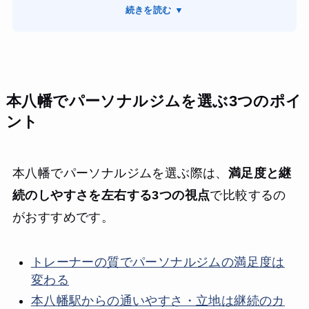
の方は私の体力やライフスタイルに合わせて無理のないト
続きを読む ▼
レーニングメニューを作ってくれ、筋力トレーニングだけ
でなく有酸素運動や柔軟運動もバランスよく取り入れてく
れました。食事指導も具体的で、日々の食事内容を写真で
報告する形式だったため、改善点が明確になり実践しやす
かったです。最初はハードな運動に不安もありましたが、
本八幡でパーソナルジムを選ぶ3つのポイ
丁寧な指導のおかげで徐々に慣れ、無理なく続けられまし
た。通い始めて約3か月で体重は4kg減り、ウエストや腕周
ント
りも引き締まりました。また、間食を控える習慣や野菜中
心の食生活が身につき、健康意識が高まったことも大きな
変化です。生活全体が整い、自分に自信が持てるようにな
本八幡でパーソナルジムを選ぶ際は、
満足度と継
った点が最も嬉しかったです。
続のしやすさを左右する3つの視点
で比較するの
がおすすめです。
トレーナーの質でパーソナルジムの満足度は
変わる
本八幡駅からの通いやすさ・立地は継続のカ