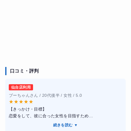
口コミ・評判
仙台店利用
ブーちゃんさん / 20代後半 / 女性 / 5.0
★
★
★
★
★
【きっかけ・目標】
恋愛をして、彼に合った女性を目指すため
【感想】
続きを読む ▼
食事指導抜きのトレーニングコースでしたが、ウォームア