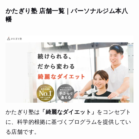
組めました。費用も比較的リーズナブルで、金銭的な負担
かたぎり塾 店舗一覧｜パーソナルジム本八
が少ないです。綺麗に引き締まった、健康的な体型になれ
幡
ました。
かたぎり塾は
「綺麗なダイエット」
をコンセプト
に、科学的根拠に基づくプログラムを提供してい
る店舗です。