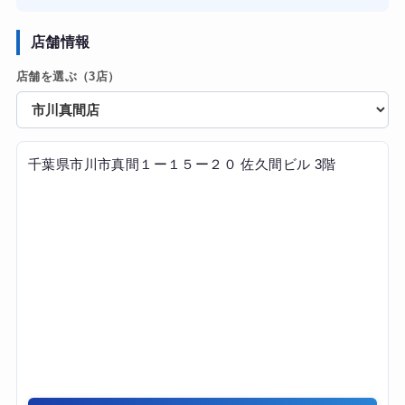
通い始めて約4か月で体重の変化は大きくありませんでした
た。私にあった内容を作ってくれるので無理なく続けるこ
が、体脂肪率が下がり、以前より身体が引き締まりまし
とができました。パーソナルにしては安かったと思いま
店舗情報
た。日常生活でも階段の上り下りが楽になり、運動への苦
す。
手意識がなくなったのが一番の成果だと思います。
店舗を選ぶ（3店）
【結果・変化】肩こりの改善に繋がりました。体重の変化
はあまり求めていませんでしたが全体的に引き締まったよ
うに感じます。
千葉県市川市真間１ー１５ー２０ 佐久間ビル 3階