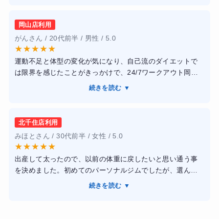
ップの時に軽く食事指導もして下さりました。トレーナー
の指導も、愛のある厳しさでした。また、丁寧に教えて下
岡山店利用
ったりフォームが綺麗だと褒めてもくださりモチベーショ
がんさん / 20代前半 / 男性 / 5.0
ンを上げながらトレーニングできました。
★
★
★
★
★
【結果】
運動不足と体型の変化が気になり、自己流のダイエットで
結果、半年くらい通いましたが10キロ落としました！
は限界を感じたことがきっかけで、24/7ワークアウト岡山
また食事を意識したり水をたくさん飲むなど、生活習慣も
店に通い始めました。短期間でしっかり結果を出し、健康
かわりました。
続きを読む ▼
的に引き締まった体を手に入れることを目標にしていまし
た。トレーニングは完全個室のマンツーマン指導で、人目
を気にせず集中でき、トレーナーの方がフォームや呼吸ま
北千住店利用
で丁寧に指導してくれるため、運動が苦手な私でも安心し
みほとさん / 30代前半 / 女性 / 5.0
て取り組めました。また、食事指導も無理な制限ではな
★
★
★
★
★
く、日常生活に取り入れやすい内容だった点がとても良か
出産して太ったので、以前の体重に戻したいと思い通う事
ったです。通い続けるうちに体重が落ちただけでなく、体
を決めました。初めてのパーソナルジムでしたが、選んで
が引き締まり、疲れにくくなるなど生活面でも良い変化を
良かったです。当人の目標や悩みに寄り添いながら、最適
実感できました。運動や食事への意識が自然と高まり、ト
続きを読む ▼
なメニューを提案して下さりました。そのため効率的に理
レーニング終了後も習慣として続けられています。
想の体型に近付く事が出来ました。マンツーマンで指導し
て頂ける上、完全個室なので集中してトレーニングに取り