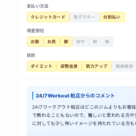
支払い方法
クレジットカード
電子マネー
分割払い
得意部位
お腹
お尻
脚
背中
胸
腕
目的
ダイエット
姿勢改善
筋力アップ
健康維持
24/7Workout 柏店からのコメント
24/7ワークアウト柏店はどこのジムよりもお客
で教わることもないので、難しいと思われる方や
に対しても少し怖いイメージを持たれている方もい
は皆爽やかで、お客様のことを第一に考えて指導