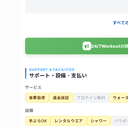
想の体型に近付く事が出来ました。マンツーマン
組めました。費用も比較的リーズナブルで、金銭
ました。
すべて
24/7Worko
SUPPORT & FACILITIES
サポート・設備・支払い
サービス
食事指導
返金保証
プロテイン無料
ウォー
設備
手ぶらOK
レンタルウエア
シャワー
パウダ