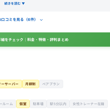
で指導して頂ける上、完全個室なので集中してトレーニングに取
続きを読む ▼
的な負担が少ないです。綺麗に引き締まった、健康的な体型にな
の口コミを見る（6件）
utの詳細をチェック｜料金・特徴・評判まとめ
ターサーバー
月額制
ペアプラン
ールーム
個室
駐車場
駅5分以内
女性トレーナー在籍