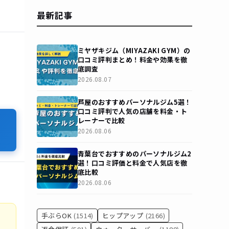
最新記事
ミヤザキジム（MIYAZAKI GYM）の
口コミ評判まとめ！料金や効果を徹
底調査
2026.08.07
芦屋のおすすめパーソナルジム5選！
口コミ評判で人気の店舗を料金・ト
レーナーで比較
2026.08.06
青葉台でおすすめのパーソナルジム2
選！口コミ評価と料金で人気店を徹
底比較
2026.08.06
手ぶらOK
(1514)
ヒップアップ
(2166)