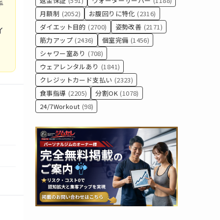
返金保証
(591)
ウォーターサーバー
(1188)
手
月額制
(2052)
お腹回りに特化
(2316)
ダイエット目的
(2700)
姿勢改善
(2171)
イ
筋力アップ
(2436)
個室完備
(1456)
シャワー室あり
(708)
ウェアレンタルあり
(1841)
クレジットカード支払い
(2323)
食事指導
(2205)
分割OK
(1078)
24/7Workout
(98)