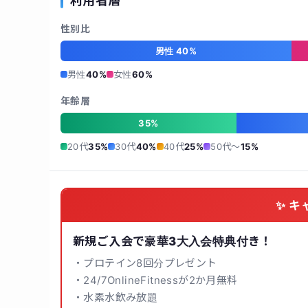
利用者層
性別比
男性 40%
男性
40%
女性
60%
年齢層
35%
20代
35%
30代
40%
40代
25%
50代〜
15%
✨ キ
新規ご入会で豪華3大入会特典付き！
・プロテイン8回分プレゼント
・24/7OnlineFitnessが2か月無料
・水素水飲み放題