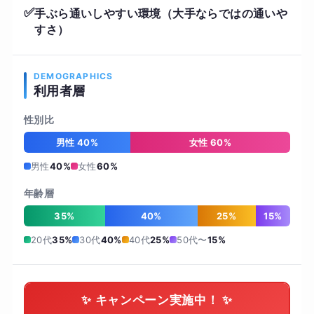
✅
手ぶら通いしやすい環境（大手ならではの通いや
すさ）
DEMOGRAPHICS
利用者層
性別比
男性 40%
女性 60%
男性
40%
女性
60%
年齢層
35%
40%
25%
15%
20代
35%
30代
40%
40代
25%
50代〜
15%
✨ キャンペーン実施中！ ✨