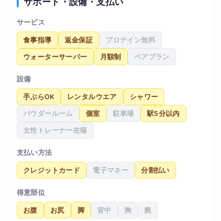
サポート・設備・支払い
サービス
食事指導
返金保証
プロテイン無料
ウォーターサーバー
月額制
ペアプラン
設備
手ぶらOK
レンタルウエア
シャワー
パウダールーム
個室
駐車場
駅5分以内
女性トレーナー在籍
支払い方法
クレジットカード
電子マネー
分割払い
得意部位
お腹
お尻
脚
背中
胸
腕