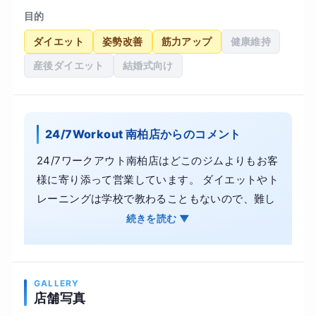
目的
ダイエット
姿勢改善
筋力アップ
健康維持
産後ダイエット
結婚式向け
24/7Workout 南柏店からのコメント
24/7ワークアウト南柏店はどこのジムよりもお客
様に寄り添って営業しています。 ダイエットやト
レーニングは学校で教わることもないので、難し
いと思われる方や分からず辞めてしまうという方
続きを読む ▼
も多いです。また、ジムに行くことに対しても少
し怖いイメージを持たれている方もいるかと思い
ます。 南柏店はお客様へより寄り添えるようなア
GALLERY
ットホームなジムとなっております。また、
店舗写真
2022年12月オープンのため非常に綺麗です！今