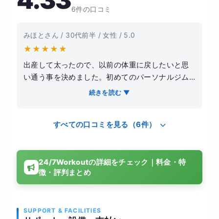
4.33
6件の口コミ
みほとさん / 30代前半 / 女性 / 5.0
★
★
★
★
★
出産して太ったので、以前の体重に戻したいと思
い通う事を決めました。初めてのパーソナルジム
でしたが、選んで良かったです。当人の目標や悩
続きを読む ▼
みに寄り添いながら、最適なメニューを提案して
下さりました。そのため効率的に理想の体型に近
すべての口コミを見る（6件）
付く事が出来ました。マンツーマンで指導して頂
ける上、完全個室なので集中してトレーニングに
取り組めました。費用も比較的リーズナブルで、
24/7Workoutの詳細をチェック｜料金・特
金銭的な負担が少ないです。綺麗に引き締まっ
徴・評判まとめ
た、健康的な体型になれました。
SUPPORT & FACILITIES