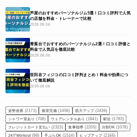
芦屋のおすすめパーソナルジム5選！口コミ評判で人気
の店舗を料金・トレーナーで比較
2026.08.06
青葉台でおすすめのパーソナルジム2選！口コミ評価と
料金で人気店を徹底比較
2026.08.06
世田谷フィジコの口コミ評判まとめ！料金や効果につ
いて徹底解説
2026.08.06
(2171)
(1456)
(2436)
姿勢改善
個室完備
筋力アップ
(708)
(1841)
(1783)
シャワー室あり
ウェアレンタルあり
駅近
(2323)
(2205)
(1078)
クレジットカード支払い
食事指導
分割OK
(98)
(1514)
(2166)
24/7Workout
手ぶらOK
ヒップアップ