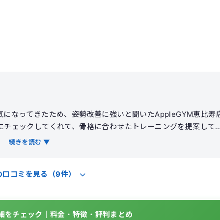
になってきたため、姿勢改善に強いと聞いたAppleGYM恵比寿
にチェックしてくれて、骨格に合わせたトレーニングを提案して
を重視する内容で、毎回終わった後に体が軽くなる感覚がありま
続きを読む ▼
の張りも減ってきました。施設は清潔で落ち着いた雰囲気ですが
の口コミを見る（9件）
の詳細をチェック｜料金・特徴・評判まとめ