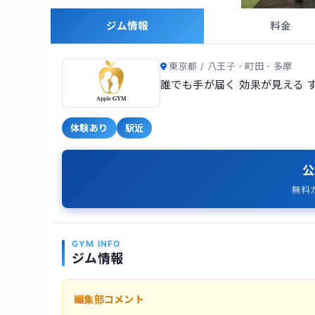
ジム情報
料金
東京都 / 八王子・町田・多摩
誰でも手が届く 効果が見える 
体験あり
駅近
公
無料
GYM INFO
ジム情報
編集部コメント