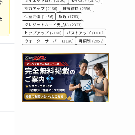
ダイエット目的
(2700)
姿勢改善
(2171)
や
筋力アップ
(2436)
健康維持
(2556)
、
個室完備
(1456)
駅近
(1783)
た
クレジットカード支払い
(2323)
ヒップアップ
(2166)
バストアップ
(1638)
ウォーターサーバー
(1188)
月額制
(2052)