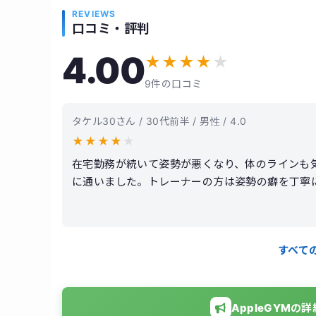
REVIEWS
口コミ・評判
4.00
★
★
★
★
★
9件の口コミ
タケル30さん / 30代前半 / 男性 / 4.0
★
★
★
★
★
在宅勤務が続いて姿勢が悪くなり、体のラインも気
に通いました。トレーナーの方は姿勢の癖を丁寧
れました。無理な負荷ではなく、正しいフォーム
た。通い始めてから猫背が少し改善し、肩まわり
料金はやや高めに感じました。
すべて
AppleGYM