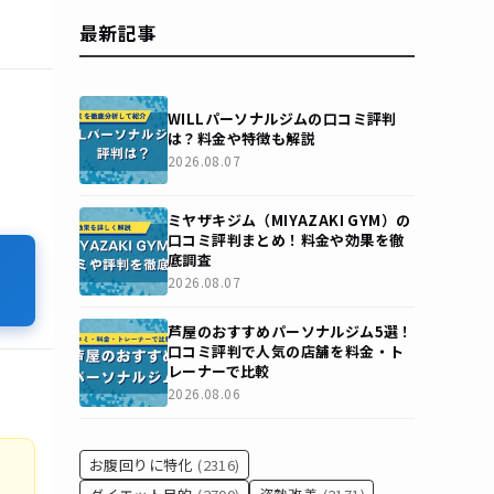
最新記事
WILLパーソナルジムの口コミ評判
は？料金や特徴も解説
2026.08.07
ミヤザキジム（MIYAZAKI GYM）の
口コミ評判まとめ！料金や効果を徹
底調査
2026.08.07
芦屋のおすすめパーソナルジム5選！
口コミ評判で人気の店舗を料金・ト
レーナーで比較
2026.08.06
お腹回りに特化
(2316)