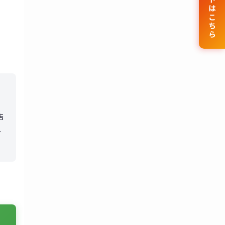
公式サイトはこちら
店
く
し
、