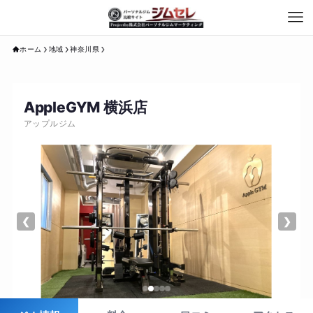
ホーム
地域
神奈川県
AppleGYM 横浜店
アップルジム
❮
❯