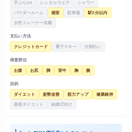
手ぶらOK
レンタルウエア
シャワー
パウダールーム
個室
駐車場
駅5分以内
女性トレーナー在籍
支払い方法
クレジットカード
電子マネー
分割払い
得意部位
お腹
お尻
脚
背中
胸
腕
目的
ダイエット
姿勢改善
筋力アップ
健康維持
産後ダイエット
結婚式向け