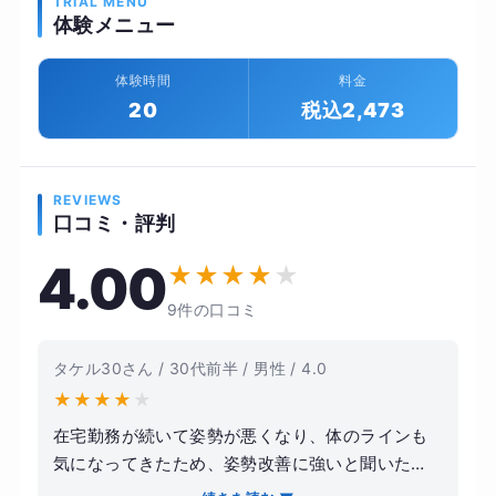
TRIAL MENU
体験メニュー
体験時間
料金
20
税込2,473
REVIEWS
口コミ・評判
4.00
★
★
★
★
★
9件の口コミ
タケル30さん / 30代前半 / 男性 / 4.0
★
★
★
★
★
在宅勤務が続いて姿勢が悪くなり、体のラインも
気になってきたため、姿勢改善に強いと聞いた
AppleGYM恵比寿店に通いました。トレーナーの