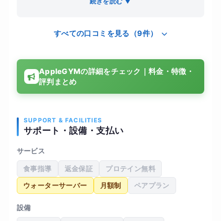
続きを読む ▼
方は姿勢の癖を丁寧にチェックしてくれて、骨格
に合わせたトレーニングを提案してくれました。
すべての口コミを見る（9件）
無理な負荷ではなく、正しいフォームを重視する
内容で、毎回終わった後に体が軽くなる感覚があ
りました。通い始めてから猫背が少し改善し、肩
AppleGYMの詳細をチェック｜料金・特徴・
まわりの張りも減ってきました。施設は清潔で落
評判まとめ
ち着いた雰囲気ですが、料金はやや高めに感じま
した。
SUPPORT & FACILITIES
サポート・設備・支払い
サービス
食事指導
返金保証
プロテイン無料
ウォーターサーバー
月額制
ペアプラン
設備