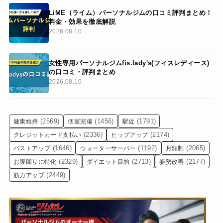
LiME（ライム）パーソナルジムの口コミ評判まとめ！
料金・効果を徹底解説
2026.08.10
女性専用パーソナルジムfis.lady's(フィスレディース)
の口コミ・評判まとめ
2026.08.10
(2569)
(1456)
(1791)
健康維持
個室完備
駅近
(2336)
(2174)
クレジットカード支払い
ヒップアップ
(1646)
(1192)
(2065)
バストアップ
ウォーターサーバー
月額制
(2329)
(2713)
(2177)
お腹回りに特化
ダイエット目的
姿勢改善
(2449)
筋力アップ