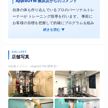
AppleGYM 横浜店からのコメント
自身の体も作り込んでいるプロのパーソナルトレ
ーナーが トレーニング指導を行います。 事前に
お客様の目標を把握して的確にプログラムを組み
立て ていくので自己流よりも格段に効果が見込め
続きを読む ▼
ます。 安いからと不安になりそうな設備面です
が、アップルジムでは豊富なご要望に応えること
ができる設備をご用意しています。
GALLERY
店舗写真
※内装イメージ（AppleGYM 標準店）