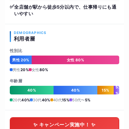
✅
全店舗が駅から徒歩5分以内で、仕事帰りにも通
いやすい
DEMOGRAPHICS
利用者層
性別比
男性 20%
女性 80%
男性
20%
女性
80%
年齢層
5
40%
40%
15%
%
20代
40%
30代
40%
40代
15%
50代〜
5%
✨ キャンペーン実施中！ ✨