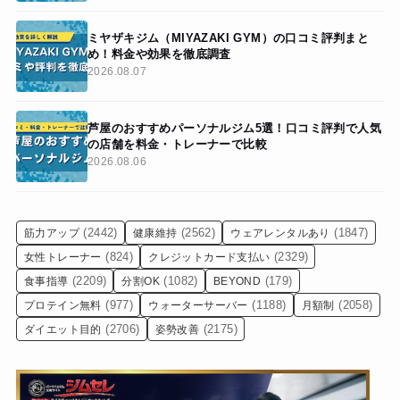
ミヤザキジム（MIYAZAKI GYM）の口コミ評判まと
め！料金や効果を徹底調査
2026.08.07
芦屋のおすすめパーソナルジム5選！口コミ評判で人気
の店舗を料金・トレーナーで比較
2026.08.06
(2442)
(2562)
(1847)
筋力アップ
健康維持
ウェアレンタルあり
(824)
(2329)
女性トレーナー
クレジットカード支払い
(2209)
(1082)
(179)
食事指導
分割OK
BEYOND
(977)
(1188)
(2058)
プロテイン無料
ウォーターサーバー
月額制
(2706)
(2175)
ダイエット目的
姿勢改善