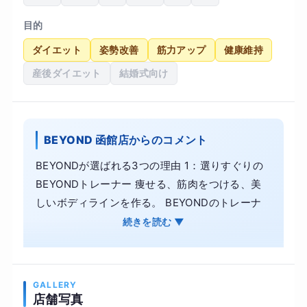
目的
ダイエット
姿勢改善
筋力アップ
健康維持
産後ダイエット
結婚式向け
BEYOND 函館店からのコメント
BEYONDが選ばれる3つの理由 1：選りすぐりの
BEYONDトレーナー 痩せる、筋肉をつける、美
しいボディラインを作る。 BEYONDのトレーナ
ーは、主に体の美しさを競う大会での入賞者から
続きを読む ▼
構成されています。 2：洗練された開放感のある
内装 美しい体を作る場所が美しくあることは、当
然のことです。 妥協のないトレーニング設備、洗
GALLERY
練されたシンプルかつ上品な内装はお客様からご
店舗写真