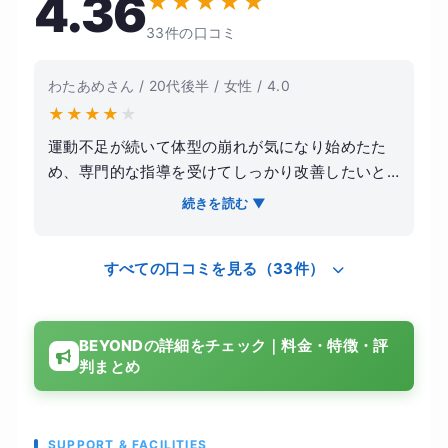
4.36
★
★
★
★
★
33件の口コミ
わたあめさん / 20代後半 / 女性 / 4.0
★
★
★
★
★
運動不足が続いて体型の崩れが気になり始めたた
め、専門的な指導を受けてしっかり改善したいと
思い入会しました。特に、自己流では分からない
続きを読む ▼
正しいトレーニング方法を学びたいという気持ち
が強かったです。実際に通ってみると、トレーナ
すべての口コミを見る（33件）
ーの方がその日の体調や目標に合わせてメニュー
を調整してくれるため、無理なく続けることがで
きました。フォームの指導も丁寧で、自分では気
BEYONDの詳細をチェック｜料金・特徴・評
づけない癖を細かく修正してもらえた点が印象的
判まとめ
です。食事についても極端な制限ではなく、現実
的に続けられる提案をしてもらえたので、日常生
活にも取り入れやすかったです。結果として体重
だけでなく見た目にも変化が現れ、周囲からも気
SUPPORT & FACILITIES