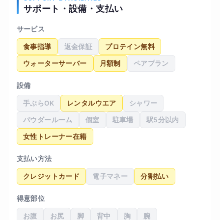
サポート・設備・支払い
づかれるようになりました。継続する習慣が身に
ついたことも大きな収穫だと感じています。
サービス
食事指導
返金保証
プロテイン無料
ウォーターサーバー
月額制
ペアプラン
設備
手ぶらOK
レンタルウエア
シャワー
パウダールーム
個室
駐車場
駅5分以内
女性トレーナー在籍
支払い方法
クレジットカード
電子マネー
分割払い
得意部位
お腹
お尻
脚
背中
胸
腕