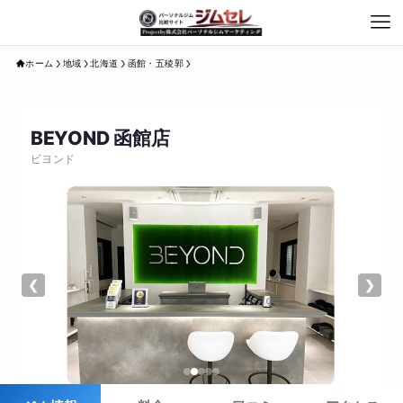
ホーム
地域
北海道
函館・五稜郭
BEYOND 函館店
ビヨンド
❮
❯