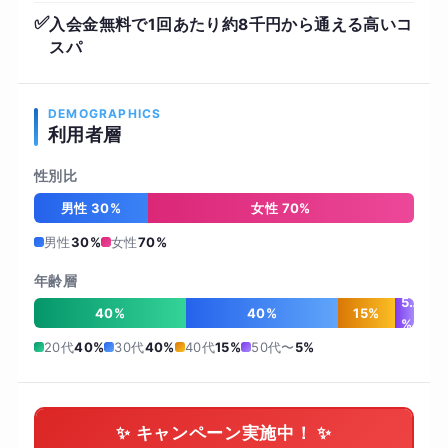
✅
入会金無料で1回あたり約8千円から通える高いコ
スパ
DEMOGRAPHICS
利用者層
性別比
男性 30%
女性 70%
男性
30%
女性
70%
年齢層
5
40%
40%
15%
%
20代
40%
30代
40%
40代
15%
50代〜
5%
✨ キャンペーン実施中！ ✨