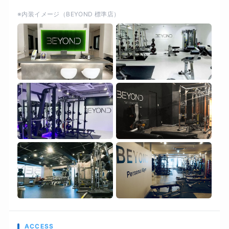
好評いただいております。 3：ストレスフリーな
※内装イメージ（BEYOND 標準店）
食事管理 しっかり食べて、しっかり痩せる。心も
健康に「痩せる体質」づくり BEYONDでは、厳
しい糖質制限はおこなっておりません。しかし、
糖質を摂りすぎると太るのも事実です。 ここで
は、糖質を摂るタイミングや糖質の種類を選ぶ、
「糖質コントロール」と間食を用いて必要なタン
パク質を補うことを推奨しております。
ACCESS